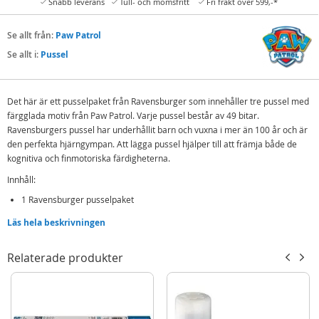
Snabb leverans
Tull- och momsfritt
Fri frakt över 599,-*
Se allt från:
Paw Patrol
Se allt i:
Pussel
Det här är ett pusselpaket från Ravensburger som innehåller tre pussel med
färgglada motiv från Paw Patrol. Varje pussel består av 49 bitar.
Ravensburgers pussel har underhållit barn och vuxna i mer än 100 år och är
den perfekta hjärngympan. Att lägga pussel hjälper till att främja både de
kognitiva och finmotoriska färdigheterna.
Innhåll:
1 Ravensburger pusselpaket
Läs hela beskrivningen
Detaljer:
Tre pussel med olika motiv från Paw Patrol
Relaterade produkter
Antal bitar: 3x49
Mått: L17 x H17 cm
Mer
Modell
080366