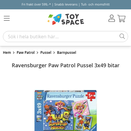
Fri frakt över 599,-* | Snabb leverans | Tull- och momsfritt
Varu
Hem
Paw Patrol
Pussel
Barnpussel
Ravensburger Paw Patrol Pussel 3x49 bitar