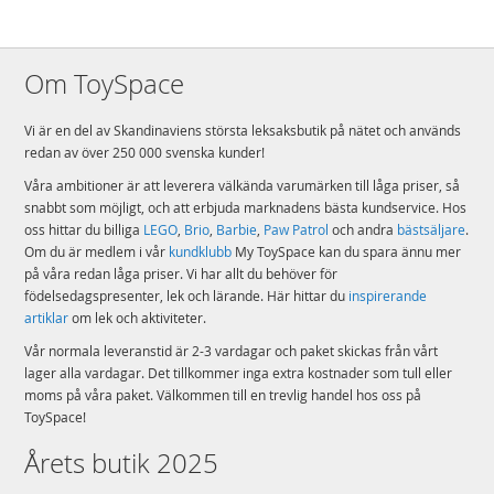
Om ToySpace
Vi är en del av Skandinaviens största leksaksbutik på nätet och används
redan av över 250 000 svenska kunder!
Våra ambitioner är att leverera välkända varumärken till låga priser, så
snabbt som möjligt, och att erbjuda marknadens bästa kundservice. Hos
oss hittar du billiga
LEGO
,
Brio
,
Barbie
,
Paw Patrol
och andra
bästsäljare
.
Om du är medlem i vår
kundklubb
My ToySpace kan du spara ännu mer
på våra redan låga priser. Vi har allt du behöver för
födelsedagspresenter, lek och lärande. Här hittar du
inspirerande
artiklar
om lek och aktiviteter.
Vår normala leveranstid är 2-3 vardagar och paket skickas från vårt
lager alla vardagar. Det tillkommer inga extra kostnader som tull eller
moms på våra paket. Välkommen till en trevlig handel hos oss på
ToySpace!
Årets butik 2025