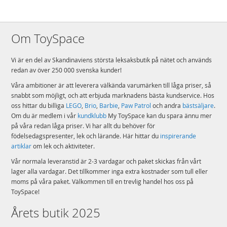
Om ToySpace
Vi är en del av Skandinaviens största leksaksbutik på nätet och används
redan av över 250 000 svenska kunder!
Våra ambitioner är att leverera välkända varumärken till låga priser, så
snabbt som möjligt, och att erbjuda marknadens bästa kundservice. Hos
oss hittar du billiga
LEGO
,
Brio
,
Barbie
,
Paw Patrol
och andra
bästsäljare
.
Om du är medlem i vår
kundklubb
My ToySpace kan du spara ännu mer
på våra redan låga priser. Vi har allt du behöver för
födelsedagspresenter, lek och lärande. Här hittar du
inspirerande
artiklar
om lek och aktiviteter.
Vår normala leveranstid är 2-3 vardagar och paket skickas från vårt
lager alla vardagar. Det tillkommer inga extra kostnader som tull eller
moms på våra paket. Välkommen till en trevlig handel hos oss på
ToySpace!
Årets butik 2025