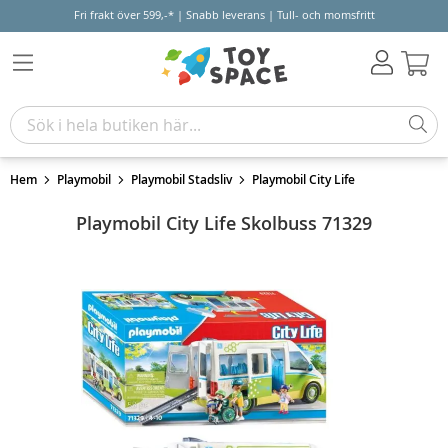
Fri frakt över 599,-* | Snabb leverans | Tull- och momsfritt
Varu
Hem
Playmobil
Playmobil Stadsliv
Playmobil City Life
Playmobil City Life Skolbuss 71329