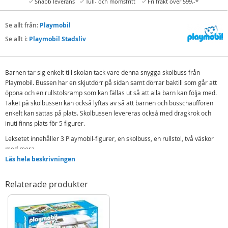
Snabb leverans
Tull- och momsfritt
Fri frakt över 599,-*
Se allt från:
Playmobil
Se allt i:
Playmobil Stadsliv
Barnen tar sig enkelt till skolan tack vare denna snygga skolbuss från
Playmobil. Bussen har en skjutdörr på sidan samt dörrar baktill som går att
öppna och en rullstolsramp som kan fällas ut så att alla barn kan följa med.
Taket på skolbussen kan också lyftas av så att barnen och busschauffören
enkelt kan sättas på plats. Skolbussen levereras också med dragkrok och
inuti finns plats för 5 figurer.
Leksetet innehåller 3 Playmobil-figurer, en skolbuss, en rullstol, två väskor
med mera.
Läs hela beskrivningen
Inneholder:
3 Playmobil-figurer
Relaterade produkter
Skolbuss, rullstol
Och mer
Detaljer: