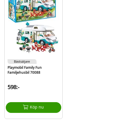
Antal delar: 53
Ålder: från 4 år
Mer
Modell
71329
information
EAN
4008789713292
Varumärke
Playmobil
Bästsäljare
Playmobil Family Fun
Familjehusbil 70088
598:-
Köp nu