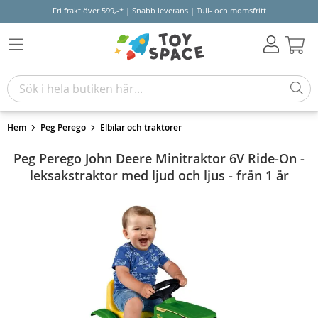
Fri frakt över 599,-* | Snabb leverans | Tull- och momsfritt
Varu
Hem
Peg Perego
Elbilar och traktorer
Peg Perego John Deere Minitraktor 6V Ride-On -
leksakstraktor med ljud och ljus - från 1 år