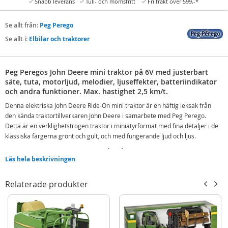
Snabb leverans
Tull- och momsfritt
Fri frakt över 599,-*
Se allt från:
Peg Perego
Se allt i:
Elbilar och traktorer
Peg Peregos John Deere mini traktor på 6V med justerbart
säte, tuta, motorljud, melodier, ljuseffekter, batteriindikator
och andra funktioner. Max. hastighet 2,5 km/t.
Denna elektriska John Deere Ride-On mini traktor är en
häftig leksak från
den kända traktortillverkaren John Deere i samarbete med Peg Perego.
Detta är en verklighetstrogen traktor i miniatyrformat med fina detaljer i de
klassiska färgerna grönt och gult, och med fungerande ljud och ljus.
Traktorn passar de yngsta barnen från 1 år och kommer med en tydlig
Läs hela beskrivningen
batteriindikator, en och samma pedal för gas och broms samt ett justerbart
säte så att man kan anpassa traktorn utifrån sitt eget barn. För att göra
lekstunden ännu mer autentisk har traktorn även fungerande frontlyktor, en
Relaterade produkter
knapp man kan tuta med, tre roliga melodier samt motorljud. Barnet
kommer att älska att köra omkring på sin alldeles egna lilla traktor.
Funktioner: