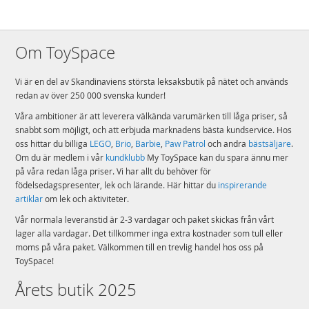
Mått: 45x64x41 cm (HxLxB)
Ålder: från 1 år
Om ToySpace
OBS! Det uppladdningsbara batteriet måste laddas med jämna mellanrum
för att behålla sin livslängd.
Vi är en del av Skandinaviens största leksaksbutik på nätet och används
Mer
redan av över 250 000 svenska kunder!
Modell
IGED1176
information
Våra ambitioner är att leverera välkända varumärken till låga priser, så
EAN
8005475420287
snabbt som möjligt, och att erbjuda marknadens bästa kundservice. Hos
oss hittar du billiga
LEGO
,
Brio
,
Barbie
,
Paw Patrol
och andra
bästsäljare
.
Varumärke
Peg Perego
Om du är medlem i vår
kundklubb
My ToySpace kan du spara ännu mer
på våra redan låga priser. Vi har allt du behöver för
födelsedagspresenter, lek och lärande. Här hittar du
inspirerande
artiklar
om lek och aktiviteter.
Vår normala leveranstid är 2-3 vardagar och paket skickas från vårt
lager alla vardagar. Det tillkommer inga extra kostnader som tull eller
moms på våra paket. Välkommen till en trevlig handel hos oss på
ToySpace!
Årets butik 2025