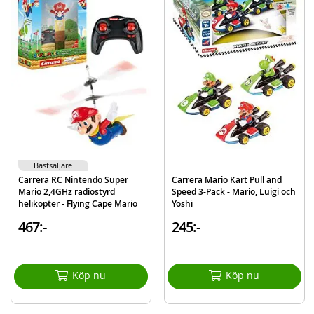
Mer
Modell
15813018
information
EAN
9003150115847
Varumärke
Nintendo Super Mario
Bästsäljare
Carrera RC Nintendo Super
Carrera Mario Kart Pull and
Mario 2,4GHz radiostyrd
Speed 3-Pack - Mario, Luigi och
helikopter - Flying Cape Mario
Yoshi
467:-
245:-
Köp nu
Köp nu