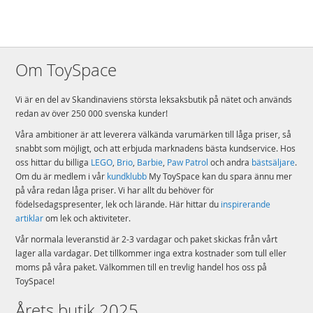
Om ToySpace
Vi är en del av Skandinaviens största leksaksbutik på nätet och används
redan av över 250 000 svenska kunder!
Våra ambitioner är att leverera välkända varumärken till låga priser, så
snabbt som möjligt, och att erbjuda marknadens bästa kundservice. Hos
oss hittar du billiga
LEGO
,
Brio
,
Barbie
,
Paw Patrol
och andra
bästsäljare
.
Om du är medlem i vår
kundklubb
My ToySpace kan du spara ännu mer
på våra redan låga priser. Vi har allt du behöver för
födelsedagspresenter, lek och lärande. Här hittar du
inspirerande
artiklar
om lek och aktiviteter.
Vår normala leveranstid är 2-3 vardagar och paket skickas från vårt
lager alla vardagar. Det tillkommer inga extra kostnader som tull eller
moms på våra paket. Välkommen till en trevlig handel hos oss på
ToySpace!
Årets butik 2025