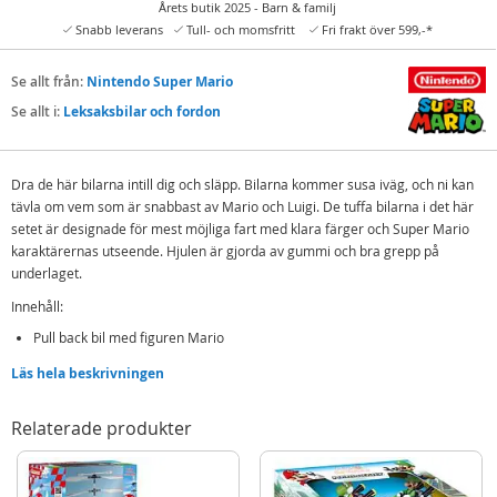
Årets butik 2025 - Barn & familj
Snabb leverans
Tull- och momsfritt
Fri frakt över 599,-*
Se allt från:
Nintendo Super Mario
Se allt i:
Leksaksbilar och fordon
Dra de här bilarna intill dig och släpp. Bilarna kommer susa iväg, och ni kan
tävla om vem som är snabbast av Mario och Luigi. De tuffa bilarna i det här
setet är designade för mest möjliga fart med klara färger och Super Mario
karaktärernas utseende. Hjulen är gjorda av gummi och bra grepp på
underlaget.
Innehåll:
Pull back bil med figuren Mario
Pull back bil med figuren Luigi
Läs hela beskrivningen
Detaljer:
Relaterade produkter
Mått: 1:43 scale
Rek ålder: från 3 år