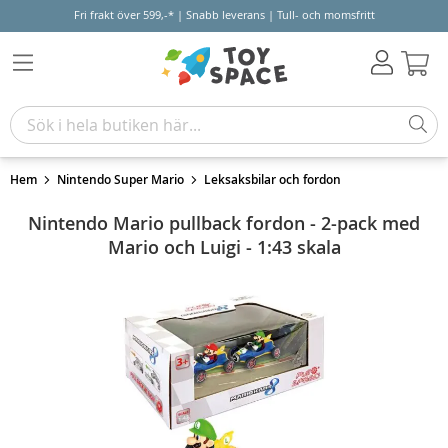
Fri frakt över 599,-* | Snabb leverans | Tull- och momsfritt
Varu
Hem
Nintendo Super Mario
Leksaksbilar och fordon
Nintendo Mario pullback fordon - 2-pack med
Mario och Luigi - 1:43 skala