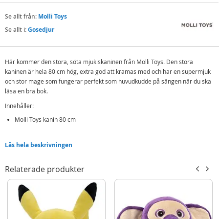
Se allt från:
Molli Toys
Se allt i:
Gosedjur
Här kommer den stora, söta mjukiskaninen från Molli Toys. Den stora
kaninen är hela 80 cm hög, extra god att kramas med och har en supermjuk
och stor mage som fungerar perfekt som huvudkudde på sängen när du ska
läsa en bra bok.
Innehåller:
Molli Toys kanin 80 cm
Detaljer:
Läs hela beskrivningen
Gjord i Polyester
CE-märkt
Relaterade produkter
Alla material är giftfria
Kan tvättas i tvättmaskin på 30 grader.
Mer
Modell
5676
information