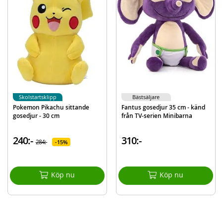
EAN
7340042356769
Varumärke
Molli Toys
Skolstartsklipp
Bästsäljare
Pokemon Pikachu sittande
Fantus gosedjur 35 cm - känd
gosedjur - 30 cm
från TV-serien Minibarna
240:-
310:-
284:-
15%
Köp nu
Köp nu