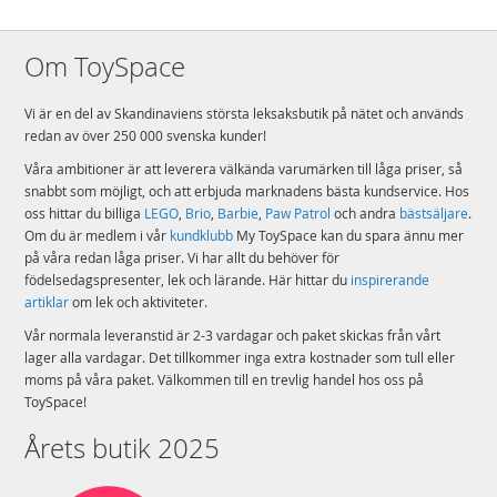
Om ToySpace
Vi är en del av Skandinaviens största leksaksbutik på nätet och används
redan av över 250 000 svenska kunder!
Våra ambitioner är att leverera välkända varumärken till låga priser, så
snabbt som möjligt, och att erbjuda marknadens bästa kundservice. Hos
oss hittar du billiga
LEGO
,
Brio
,
Barbie
,
Paw Patrol
och andra
bästsäljare
.
Om du är medlem i vår
kundklubb
My ToySpace kan du spara ännu mer
på våra redan låga priser. Vi har allt du behöver för
födelsedagspresenter, lek och lärande. Här hittar du
inspirerande
artiklar
om lek och aktiviteter.
Vår normala leveranstid är 2-3 vardagar och paket skickas från vårt
lager alla vardagar. Det tillkommer inga extra kostnader som tull eller
moms på våra paket. Välkommen till en trevlig handel hos oss på
ToySpace!
Årets butik 2025