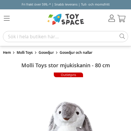
Fri frakt över 599,-* | Snabb leverans | Tull- och momsfritt
Varu
Hem
Molli Toys
Gosedjur
Gosedjur och nallar
Molli Toys stor mjukiskanin - 80 cm
Outletpris