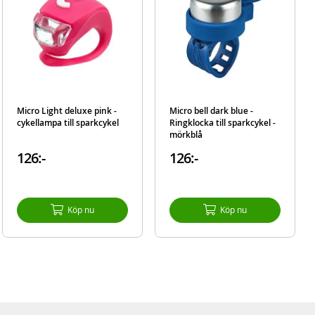
Micro Light deluxe pink -
Micro bell dark blue -
cykellampa till sparkcykel
Ringklocka till sparkcykel -
mörkblå
126:-
126:-
Köp nu
Köp nu