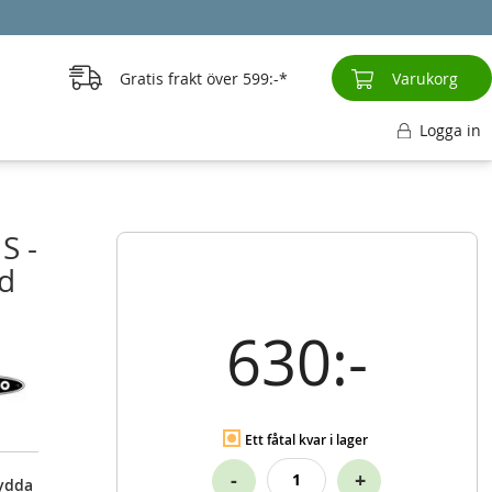
Gratis frakt över
599:-
Varukorg
Logga in
S -
ed
630:-
Ett fåtal kvar i lager
-
+
kydda