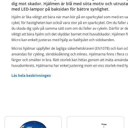
dig mot skador. Hjälmen är blå med söta motiv och utrust
med LED-lampor på baksidan för bättre synlighet.
Hjälm är lika viktigt att bära när man kör på en sparkcykel som med en va
cykel, för hastigheten kan också vara stor på en sparkcykel. Om du faller 
du skada dig själv på samma sätt som om du faller av cykeln. Därför är d
viktigt att bära hjälm och det skyddar barnet mot huvudskador. Hjälmen f
Micro kan enkelt justeras med hjälp av bakhjulet och sidobanden.
Micros hjälmar uppfyller de lagliga säkerhetskraven (EN1078) och kan oc
användas för cykling, skridskoåkning och inlines. Hjälmarna finns i flera c
färger och smälter in bra. Rätt storlek kan hittas genom att mäta använd
huvudomkrets. Hjälmarna har enkel justering inom en viss storlek med hj
ett hjul på baksidan av hjälmen som reglerar passformen.
Läs hela beskrivningen
Blå Micro hjälm med enhörningsmotiv
LED-lampa på baksidan för god synlighet i trafik
Avtagbart och tvättbart innerfoder
8 ventilationshål
Justerbar - enkel justering med hjulet bak och med banden på sidorna
Innehåll:
Micro PC hjälm S