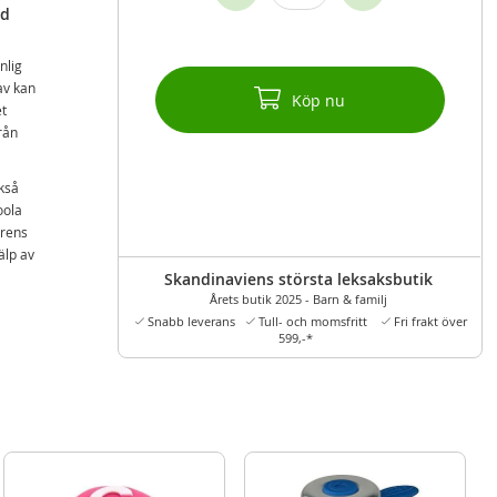
ad
nlig
av kan
Köp nu
et
rån
kså
oola
arens
älp av
Skandinaviens största leksaksbutik
Årets butik 2025 - Barn & familj
Snabb leverans
Tull- och momsfritt
Fri frakt över
599,-*