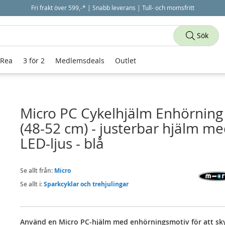
Fri frakt över 599,-* | Snabb leverans | Tull- och momsfritt
Sök
 Rea
3 för 2
Medlemsdeals
Outlet
Micro PC Cykelhjälm Enhörning 
(48-52 cm) - justerbar hjälm m
LED-ljus - blå
Se allt från:
Micro
Se allt i:
Sparkcyklar och trehjulingar
Använd en Micro PC-hjälm med enhörningsmotiv för att s