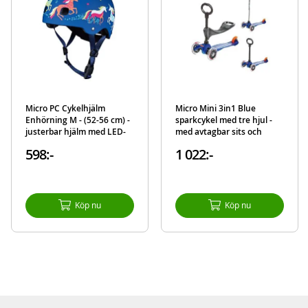
Tvättbart och avtagbart innerfoder
Detaljer:
Storlek: S (48-52cm)
Avtagbart och tvättbart innerfoder
Vikt: 250 g
Micro PC Cykelhjälm
Micro Mini 3in1 Blue
Färg: blå med enhörningar
Enhörning M - (52-56 cm) -
sparkcykel med tre hjul -
Uppfyller säkerhetskravet EN1078
justerbar hjälm med LED-
med avtagbar sits och
ljus - blå
barnhandtag - blå
598:-
1 022:-
Mer
Modell
AC2102BX
information
Köp nu
Köp nu
EAN
7640170577297
Varumärke
Micro