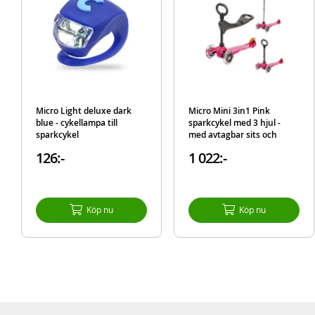
Micro Light deluxe dark
Micro Mini 3in1 Pink
blue - cykellampa till
sparkcykel med 3 hjul -
sparkcykel
med avtagbar sits och
barnhandtag - rosa
126:-
1 022:-
Köp nu
Köp nu