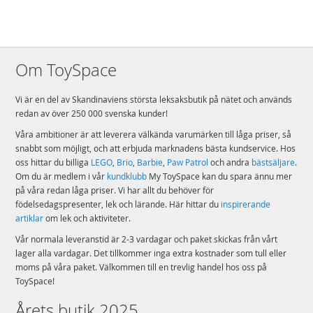
Om ToySpace
Vi är en del av Skandinaviens största leksaksbutik på nätet och används
redan av över 250 000 svenska kunder!
Våra ambitioner är att leverera välkända varumärken till låga priser, så
snabbt som möjligt, och att erbjuda marknadens bästa kundservice. Hos
oss hittar du billiga
LEGO
,
Brio
,
Barbie
,
Paw Patrol
och andra
bästsäljare
.
Om du är medlem i vår
kundklubb
My ToySpace kan du spara ännu mer
på våra redan låga priser. Vi har allt du behöver för
födelsedagspresenter, lek och lärande. Här hittar du
inspirerande
artiklar
om lek och aktiviteter.
Vår normala leveranstid är 2-3 vardagar och paket skickas från vårt
lager alla vardagar. Det tillkommer inga extra kostnader som tull eller
moms på våra paket. Välkommen till en trevlig handel hos oss på
ToySpace!
Årets butik 2025