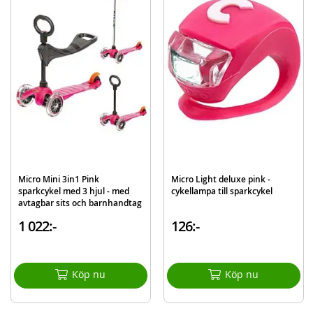
Styrhöjd: 68-91 cm
Vikt: 2,5 kg
Hjuldimension: 120/80 mm
Max.vikt barn: 50 kg
Ålder: 5-12 år
Mer
Modell
MM0053
information
EAN
7640108563552
Varumärke
Micro
Micro Mini 3in1 Pink
Micro Light deluxe pink -
sparkcykel med 3 hjul - med
cykellampa till sparkcykel
avtagbar sits och barnhandtag
- rosa
1 022:-
126:-
Köp nu
Köp nu