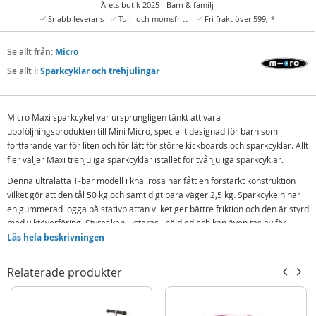
Årets butik 2025 - Barn & familj
Snabb leverans
Tull- och momsfritt
Fri frakt över 599,-*
Se allt från:
Micro
Se allt i:
Sparkcyklar och trehjulingar
Micro Maxi sparkcykel var ursprungligen tänkt att vara
uppföljningsprodukten till Mini Micro, speciellt designad för barn som
fortfarande var för liten och för lätt för större kickboards och sparkcyklar. Allt
fler väljer Maxi trehjuliga sparkcyklar istället för tvåhjuliga sparkcyklar.
Denna ultralätta T-bar modell i knallrosa har fått en förstärkt konstruktion
vilket gör att den tål 50 kg och samtidigt bara väger 2,5 kg. Sparkcykeln har
en gummerad logga på stativplattan vilket ger bättre friktion och den är styrd
med viktöverföring. Styret kan justeras i höjdled och kan även tas av för
förvaring och transport.
Läs hela beskrivningen
Innehåller
:
Relaterade produkter
Micro Maxi Shocking Pink sparkcykel med 3 hjul
Detaljer: