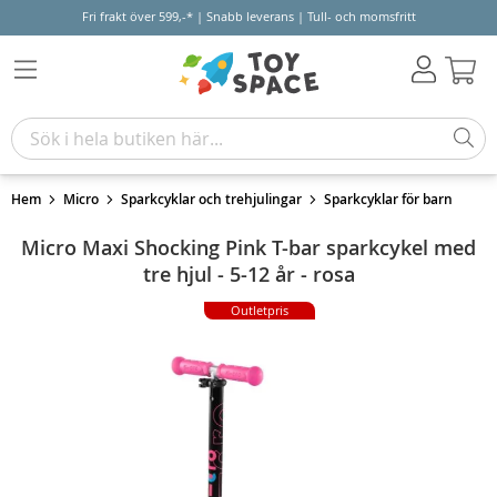
Fri frakt över 599,-* | Snabb leverans | Tull- och momsfritt
Varu
Hem
Micro
Sparkcyklar och trehjulingar
Sparkcyklar för barn
Micro Maxi Shocking Pink T-bar sparkcykel med
tre hjul - 5-12 år - rosa
Outletpris