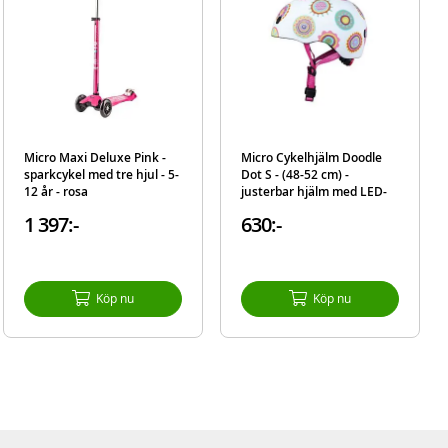
Micro Maxi Deluxe Pink -
Micro Cykelhjälm Doodle
sparkcykel med tre hjul - 5-
Dot S - (48-52 cm) -
12 år - rosa
justerbar hjälm med LED-
ljus - prickig
1 397:-
630:-
Köp nu
Köp nu