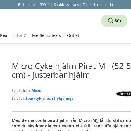
Fri frakt över 599,-* | Snabb leverans | Tull- och momsfritt
Sök
 Rea
3 för 2
Medlemsdeals
Outlet
Micro Cykelhjälm Pirat M - (52-
cm) - justerbar hjälm
Se allt från:
Micro
Se allt i:
Sparkcyklar och trehjulingar
Med denna coola pirathjälm från Micro (M), får du stil samt
som du skyddar dig mot eventuella fall. Den tuffa hjälmen 