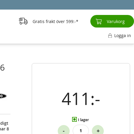
Gratis frakt över
599:-
Varukorg
Logga in
56
411:-
I lager
idigt
har 8
-
+