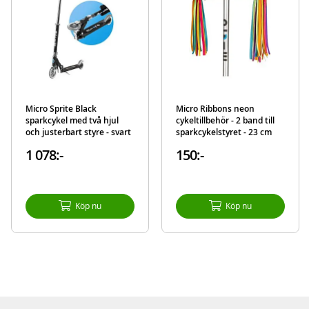
Detaljer:
Storlek: M (52-56cm)
Avtagbart och tvättbart innerfoder
Vikt: 250g
Färg: vita och röda ränder med skalle
Uppfyller säkerhetskraven i lagen (EN1078)
Micro Sprite Black
Micro Ribbons neon
sparkcykel med två hjul
cykeltillbehör - 2 band till
och justerbart styre - svart
sparkcykelstyret - 23 cm
Mer
Modell
AC2043
information
1 078:-
150:-
EAN
5060262722787
Varumärke
Micro
Köp nu
Köp nu