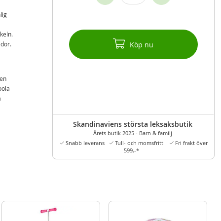
lig
keln.
ador.
Köp nu
ven
oola
a
n
rmen.
Skandinaviens största leksaksbutik
Årets butik 2025 - Barn & familj
Snabb leverans
Tull- och momsfritt
Fri frakt över
599,-*