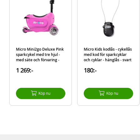
Micro Mini2go Deluxe Pink
Micro Kids kodlås - cykellås
sparkcykel med tre hjul -
med kod för sparkcyklar
med säte och förvaring -
och cyklar - hänglås - svart
rosa
1 269:-
180:-
Köp nu
Köp nu