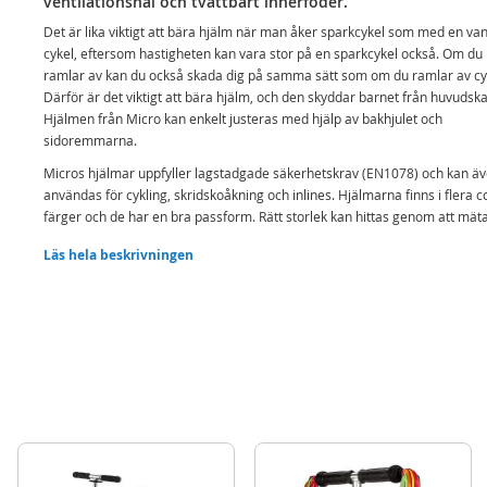
ventilationshål och tvättbart innerfoder.
Det är lika viktigt att bära hjälm när man åker sparkcykel som med en van
cykel, eftersom hastigheten kan vara stor på en sparkcykel också. Om du
ramlar av kan du också skada dig på samma sätt som om du ramlar av cy
Därför är det viktigt att bära hjälm, och den skyddar barnet från huvudsk
Hjälmen från Micro kan enkelt justeras med hjälp av bakhjulet och
sidoremmarna.
Micros hjälmar uppfyller lagstadgade säkerhetskrav (EN1078) och kan ä
användas för cykling, skridskoåkning och inlines. Hjälmarna finns i flera c
färger och de har en bra passform. Rätt storlek kan hittas genom att mät
användarens huvudomkrets. Hjälmarna har enkel justering inom en give
Läs hela beskrivningen
storlek med hjälp av ett hjul på baksidan av hjälmen som reglerar passfo
Randig Micro hjälm med dödskalle
Avtagbart och tvättbart innerfoder
8 ventilationshål
Justerbar - enkel justering med bakhjul och sidoremmar
Innehåller:
Micro PC-hjälm M
Tvättbart och avtagbart innerfoder