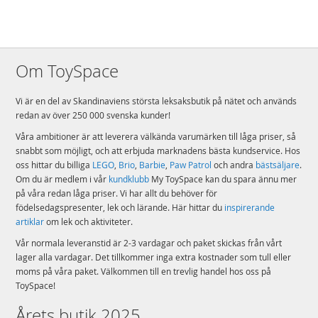
Mer
Modell
42096
information
EAN
5702016369878
Varumärke
LEGO
Om ToySpace
Aktuellt
Bästsäljare
Vi är en del av Skandinaviens största leksaksbutik på nätet och används
redan av över 250 000 svenska kunder!
Våra ambitioner är att leverera välkända varumärken till låga priser, så
snabbt som möjligt, och att erbjuda marknadens bästa kundservice. Hos
oss hittar du billiga
LEGO
,
Brio
,
Barbie
,
Paw Patrol
och andra
bästsäljare
.
Om du är medlem i vår
kundklubb
My ToySpace kan du spara ännu mer
på våra redan låga priser. Vi har allt du behöver för
födelsedagspresenter, lek och lärande. Här hittar du
inspirerande
artiklar
om lek och aktiviteter.
Vår normala leveranstid är 2-3 vardagar och paket skickas från vårt
lager alla vardagar. Det tillkommer inga extra kostnader som tull eller
moms på våra paket. Välkommen till en trevlig handel hos oss på
ToySpace!
Årets butik 2025