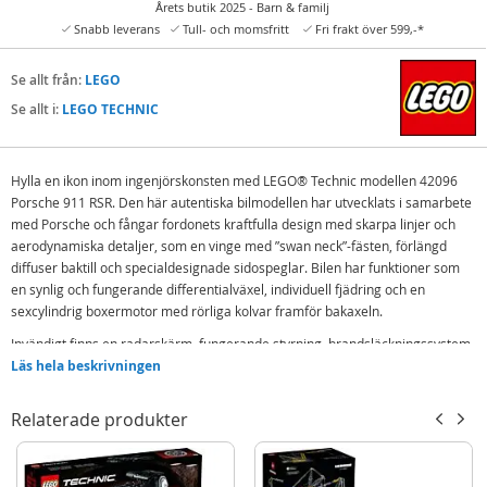
Årets butik 2025 - Barn & familj
Snabb leverans
Tull- och momsfritt
Fri frakt över 599,-*
Se allt från:
LEGO
Se allt i:
LEGO TECHNIC
Hylla en ikon inom ingenjörskonsten med LEGO® Technic modellen 42096
Porsche 911 RSR. Den här autentiska bilmodellen har utvecklats i samarbete
med Porsche och fångar fordonets kraftfulla design med skarpa linjer och
aerodynamiska detaljer, som en vinge med ”swan neck”-fästen, förlängd
diffuser baktill och specialdesignade sidospeglar. Bilen har funktioner som
en synlig och fungerande differentialväxel, individuell fjädring och en
sexcylindrig boxermotor med rörliga kolvar framför bakaxeln.
Invändigt finns en radarskärm, fungerande styrning, brandsläckningssystem
och till och med en karta över racingbanan Laguna Seca tryckt på
Läs hela beskrivningen
förardörren. Svarta fälgar med ekrar, realistiska fram- och baklyktor och en
autentisk färgskala i vitt, rött och svart med klistermärken är pricken över i
Relaterade produkter
på den här grymma LEGO Technic modellen av Porsche 911 RSR, som passar
perfekt att visa upp hemma eller på kontoret!
Porsche 911 RSR-modell med mängder av realistiska detaljer som en