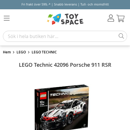
Fri frakt över 599,-* | Snabb leverans | Tull- och momsfritt
Varu
Hem
LEGO
LEGO TECHNIC
LEGO Technic 42096 Porsche 911 RSR