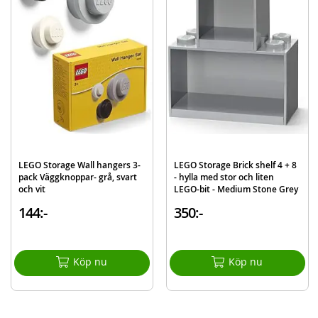
Innehåller:
1 LEGO Storage Brick 4 låda
Detaljer:
Mått: 25 x 25 x 18 cm (LxBxH)
Material: Polypropylen (PP)
BPA- och Ftalat-fri
Färg: mörkgrå
Obs: Det finns flera LEGO Storage-serier i olika storlekar som inte alltid kan
staplas på varandra.
LEGO Storage Wall hangers 3-
LEGO Storage Brick shelf 4 + 8
pack Väggknoppar- grå, svart
- hylla med stor och liten
Mer
Modell
40031754
och vit
LEGO-bit - Medium Stone Grey
information
144:-
350:-
EAN
5711938034276
Varumärke
LEGO
Köp nu
Köp nu