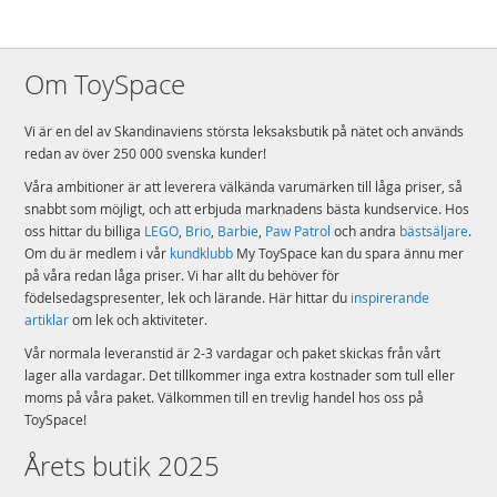
Om ToySpace
Vi är en del av Skandinaviens största leksaksbutik på nätet och används
redan av över 250 000 svenska kunder!
Våra ambitioner är att leverera välkända varumärken till låga priser, så
snabbt som möjligt, och att erbjuda marknadens bästa kundservice. Hos
oss hittar du billiga
LEGO
,
Brio
,
Barbie
,
Paw Patrol
och andra
bästsäljare
.
Om du är medlem i vår
kundklubb
My ToySpace kan du spara ännu mer
på våra redan låga priser. Vi har allt du behöver för
födelsedagspresenter, lek och lärande. Här hittar du
inspirerande
artiklar
om lek och aktiviteter.
Vår normala leveranstid är 2-3 vardagar och paket skickas från vårt
lager alla vardagar. Det tillkommer inga extra kostnader som tull eller
moms på våra paket. Välkommen till en trevlig handel hos oss på
ToySpace!
Årets butik 2025