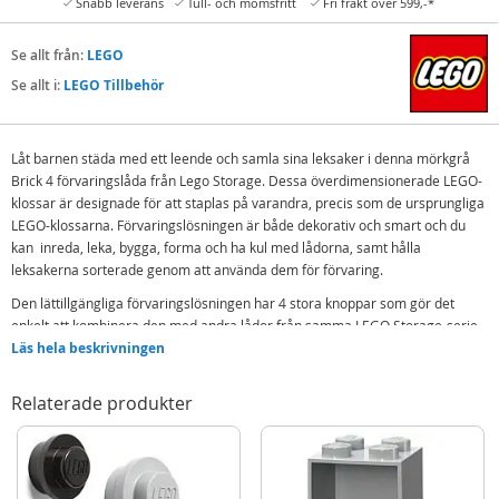
Snabb leverans
Tull- och momsfritt
Fri frakt över 599,-*
Se allt från:
LEGO
Se allt i:
LEGO Tillbehör
Låt barnen städa med ett leende och samla sina leksaker i denna mörkgrå
Brick 4 förvaringslåda från Lego Storage. Dessa överdimensionerade LEGO-
klossar är designade för att staplas på varandra, precis som de ursprungliga
LEGO-klossarna. Förvaringslösningen är både dekorativ och smart och du
kan inreda, leka, bygga, forma och ha kul med lådorna, samt hålla
leksakerna sorterade genom att använda dem för förvaring.
Den lättillgängliga förvaringslösningen har 4 stora knoppar som gör det
enkelt att kombinera den med andra lådor från samma LEGO Storage-serie.
På så sätt kan du anpassa förvaringen till vilket rum som helst, samt blanda
Läs hela beskrivningen
olika färger och lådor från LEGO Storage Brick-serien.
Relaterade produkter
Tålig LEGO-kloss för förvaring
Lock ingår
Kan staplas på andra LEGO Storage Brick klossar