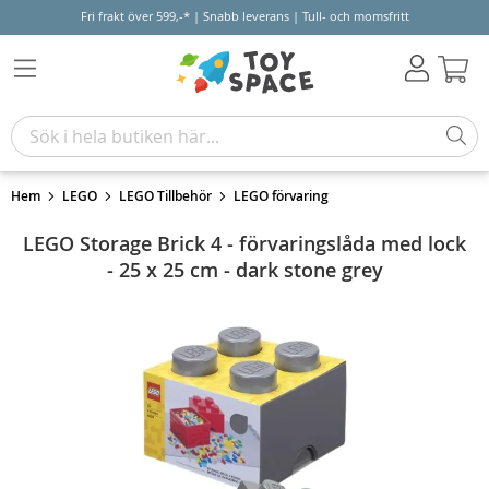
Fri frakt över 599,-* | Snabb leverans | Tull- och momsfritt
Varu
Hem
LEGO
LEGO Tillbehör
LEGO förvaring
LEGO Storage Brick 4 - förvaringslåda med lock
- 25 x 25 cm - dark stone grey