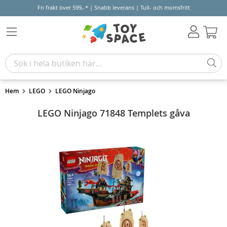
Fri frakt över 599,-* | Snabb leverans | Tull- och momsfritt
Varu
Hem
LEGO
LEGO Ninjago
LEGO Ninjago 71848 Templets gåva