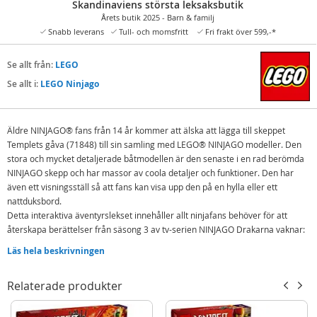
Skandinaviens största leksaksbutik
Årets butik 2025 - Barn & familj
Snabb leverans
Tull- och momsfritt
Fri frakt över 599,-*
Se allt från:
LEGO
Se allt i:
LEGO Ninjago
Äldre NINJAGO® fans från 14 år kommer att älska att lägga till skeppet
Templets gåva (71848) till sin samling med LEGO® NINJAGO modeller. Den
stora och mycket detaljerade båtmodellen är den senaste i en rad berömda
NINJAGO skepp och har massor av coola detaljer och funktioner. Den har
även ett visningsställ så att fans kan visa upp den på en hylla eller ett
nattduksbord.
Detta interaktiva äventyrslekset innehåller allt ninjafans behöver för att
återskapa berättelser från säsong 3 av tv-serien NINJAGO Drakarna vaknar:
ett kugghjul för att öppna och stänga seglen, avtagbara tak och golv för att få
Läs hela beskrivningen
tillgång till skeppets insida, med en sushibar och ett bord i huvudhytten som
kan fällas upp för att avslöja en hemlig dator.
Relaterade produkter
Setet innehåller även 6 minifigurer: Zane, Cole, Wyldfyre, Nya, Rogue och
skurken Zarkt, som alla är beväpnade med coola ninjavapen. Ninjorna delar
ett genomskinligt avslöjarsvärd som kan användas för att visa en hemlig