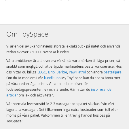
387 delar visas upp på stället är den 49 cm hög, 58 cm lång och 26 cm
bred
Detaljer
Antal klossar: 2387
Ålder: från 14 år
Om ToySpace
Mer
Vi är en del av Skandinaviens största leksaksbutik på nätet och används
Modell
71848
information
redan av över 250 000 svenska kunder!
EAN
5702017815817
Våra ambitioner är att leverera välkända varumärken till låga priser, så
snabbt som möjligt, och att erbjuda marknadens bästa kundservice. Hos
Varumärke
LEGO
oss hittar du billiga
LEGO
,
Brio
,
Barbie
,
Paw Patrol
och andra
bästsäljare
.
Om du är medlem i vår
kundklubb
My ToySpace kan du spara ännu mer
på våra redan låga priser. Vi har allt du behöver för
födelsedagspresenter, lek och lärande. Här hittar du
inspirerande
artiklar
om lek och aktiviteter.
Vår normala leveranstid är 2-3 vardagar och paket skickas från vårt
lager alla vardagar. Det tillkommer inga extra kostnader som tull eller
moms på våra paket. Välkommen till en trevlig handel hos oss på
ToySpace!