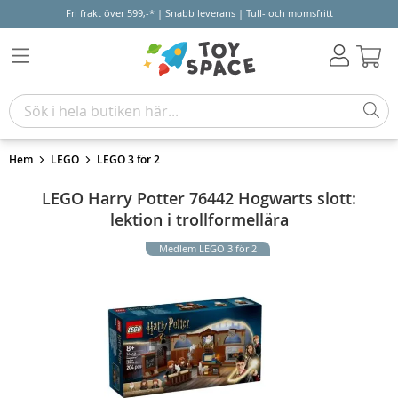
Fri frakt över 599,-* | Snabb leverans | Tull- och momsfritt
Varu
Hem
LEGO
LEGO 3 för 2
LEGO Harry Potter 76442 Hogwarts slott:
lektion i trollformellära
Medlem LEGO 3 för 2