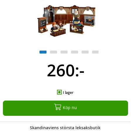
260:-
I lager
Köp nu
Skandinaviens största leksaksbutik