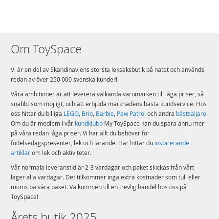
Dimensioner – Det byggbara klassrummet i detta LEGO® Harry Potter™
set med 204 delar är 8 cm högt, 24 cm brett och 7 cm djupt när det är
utfällt för lek
Detaljer:
Om ToySpace
Antal klossar: 204
Ålder: från 8 år
Vi är en del av Skandinaviens största leksaksbutik på nätet och används
redan av över 250 000 svenska kunder!
Mer
Modell
76442
information
Våra ambitioner är att leverera välkända varumärken till låga priser, så
EAN
5702017812809
snabbt som möjligt, och att erbjuda marknadens bästa kundservice. Hos
oss hittar du billiga
LEGO
,
Brio
,
Barbie
,
Paw Patrol
och andra
bästsäljare
.
Varumärke
LEGO
Om du är medlem i vår
kundklubb
My ToySpace kan du spara ännu mer
på våra redan låga priser. Vi har allt du behöver för
födelsedagspresenter, lek och lärande. Här hittar du
inspirerande
artiklar
om lek och aktiviteter.
Vår normala leveranstid är 2-3 vardagar och paket skickas från vårt
lager alla vardagar. Det tillkommer inga extra kostnader som tull eller
moms på våra paket. Välkommen till en trevlig handel hos oss på
ToySpace!
Årets butik 2025