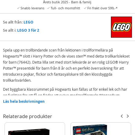
Årets butik 2025 - Barn & familj
Snabb leverans
Tull- och momsfritt
Fri frakt över 599,-*
Se allt från:
LEGO
Se allt i:
LEGO 3 för 2
Spela upp en trollbindande scen från lektionen i trollformellära på
Hogwarts™ slott i Harry Potter och de vises sten™ med detta trollkarlslekset
för barn (76442). Detta lilla set med stort lekvärde är en rolig LEGO® Harry
Potter™ presentidé för barn från 8 år och en perfekt överraskning för att
introducera pojkar, flickor och fantasyälskare till den klossbyggda
trollkarlsvärlden.
Det byggbara klassrummet på Hogwarts kan fällas ut för enkel lek och har
en funktion för att få en fjäder att sväva med trollformeln Wingardium
Leviosa, löstagbara bänkar för eleverna, en löstagbar svart tavla med
Läs hela beskrivningen
trollformelinstruktioner och mer. I denna magiska leksak finns även LEGO
Harry Potter karaktärer – Ron Weasley™, Hermione Granger™ och professor
Relaterade produkter
Flitwick – för att iscensätta obegränsade fantasifulla berättelser.
Detta klassrumslekset ingår i en samling modulära LEGO Harry Potter
byggset (säljs separat) som kan sättas ihop för att skapa den mest