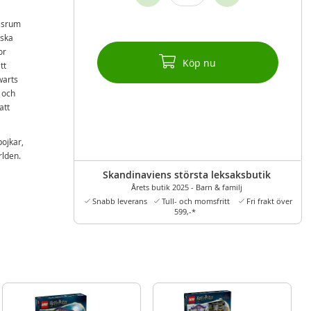
assrum
iska
or
Köp nu
tt
warts
 och
att
pojkar,
rlden.
Skandinaviens största leksaksbutik
er
Årets butik 2025 - Barn & familj
jerade
Snabb leverans
Tull- och momsfritt
Fri frakt över
599,-*
etet
pe™,
öppnas
r att