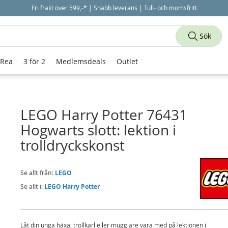
Fri frakt över 599,-* | Snabb leverans | Tull- och momsfritt
Sök
 Rea
3 för 2
Medlemsdeals
Outlet
LEGO Harry Potter 76431
Hogwarts slott: lektion i
trolldryckskonst
Se allt från:
LEGO
Se allt i:
LEGO Harry Potter
Låt din unga häxa, trollkarl eller mugglare vara med på lektionen i