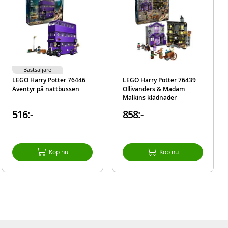
ässigt
kor
Bästsäljare
yg som
LEGO Harry Potter 76446
LEGO Harry Potter 76439
Äventyr på nattbussen
Ollivanders & Madam
Malkins klädnader
onst
516:-
858:-
 för
arts™
a set
pnas
Köp nu
Köp nu