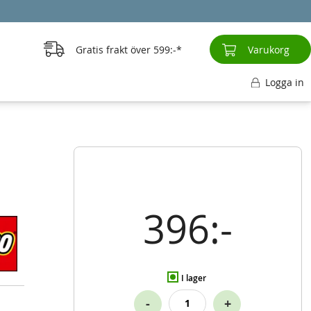
Gratis frakt över
599:-
Varukorg
Logga in
396:-
I lager
-
+