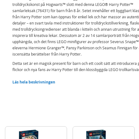
trolldryckskonst på Hogwarts™ slott med denna LEGO® Harry Potter™
samlarleksak (76431) för barn från 8 år. Setet innehåller ett byggbart kl
från Harry Potter som kan öppnas för enkel lek och har massor av autent
detaljer – en svart tavla med instruktioner för trolldryckstillverkning, flask
med trolldrycksingredienser att blanda i kitteln och annan utrustning för a
inspirera till kreativa lekar. Dessutom är 2 av 14 samlarporträtt från Hog
upphängda, och det finns LEGO minifigurer av professor Severus Snape™
eleverna Hermione Granger™, Pansy Parkinson och Seamus Finnigan för 
iscensätta berättelser från Harry Potter.
Detta set är en magisk present för barn och ett coolt sätt att introducera 
flickor och nya fans av Harry Potter till den klossbyggda LEGO trollkarlsvä
Detta lekset från Hogwarts ingår i en samling modulära LEGO Harry Pott
Läs hela beskrivningen
byggset (säljs separat) som kan kombineras för att skapa den mest detal
LEGO klossbyggda modellen av Hogwarts slott någonsin.
Trollkarlsleksak för barn – Återskapa professor Severus Snapes
trollbindande lektioner i det klossbyggda källarklassrummet med leks
LEGO® Harry Potter™ Hogwarts™ slott: lektion i trolldryckskonst
4 LEGO® Harry Potter™ karaktärer – Med minifigurer av Severus Sna
Hermione Granger™, Pansy Parkinson och Seamus Finnigan
Autentiska klassrumsdetaljer från Harry Potter™ – Klassrummet kan 
för enkel lek och har en svart tavla, flaskor med trolldrycksingrediense