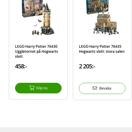
LEGO Harry Potter 76430
LEGO Harry Potter 76435
Uggletornet på Hogwarts
Hogwarts slott: stora salen
slott
458:-
2 205:-
Köp nu
Bevaka