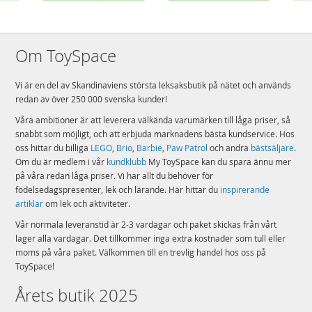
Om ToySpace
Vi är en del av Skandinaviens största leksaksbutik på nätet och används
redan av över 250 000 svenska kunder!
Våra ambitioner är att leverera välkända varumärken till låga priser, så
snabbt som möjligt, och att erbjuda marknadens bästa kundservice. Hos
oss hittar du billiga
LEGO
,
Brio
,
Barbie
,
Paw Patrol
och andra
bästsäljare
.
Om du är medlem i vår
kundklubb
My ToySpace kan du spara ännu mer
på våra redan låga priser. Vi har allt du behöver för
födelsedagspresenter, lek och lärande. Här hittar du
inspirerande
artiklar
om lek och aktiviteter.
Vår normala leveranstid är 2-3 vardagar och paket skickas från vårt
lager alla vardagar. Det tillkommer inga extra kostnader som tull eller
moms på våra paket. Välkommen till en trevlig handel hos oss på
ToySpace!
Årets butik 2025