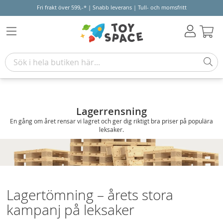
Fri frakt över 599,-* | Snabb leverans | Tull- och momsfritt
Varu
Lagerrensning
En gång om året rensar vi lagret och ger dig riktigt bra priser på populära
leksaker.
Lagertömning – årets stora
kampanj på leksaker