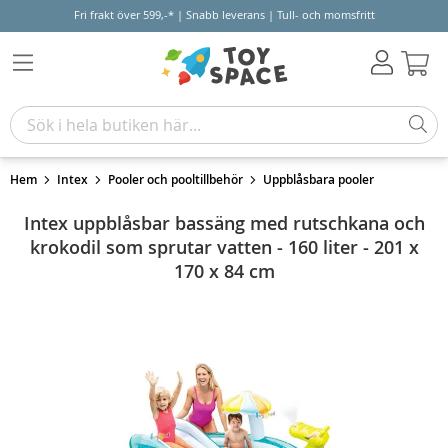
Fri frakt över 599,-* | Snabb leverans | Tull- och momsfritt
Varu
Hem
Intex
Pooler och pooltillbehör
Uppblåsbara pooler
Intex uppblåsbar bassäng med rutschkana och
krokodil som sprutar vatten - 160 liter - 201 x
170 x 84 cm