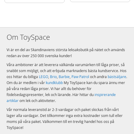
Om ToySpace
Vi är en del av Skandinaviens största leksaksbutik på nätet och används
redan av över 250 000 svenska kunder!
Våra ambitioner är att leverera välkända varumärken till låga priser, så
snabbt som möjligt, och att erbjuda marknadens bästa kundservice. Hos
oss hittar du billiga
LEGO
,
Brio
,
Barbie
,
Paw Patrol
och andra
bästsäljare
.
Om du är medlem i vår
kundklubb
My ToySpace kan du spara ännu mer
på våra redan låga priser. Vi har allt du behöver för
födelsedagspresenter, lek och lärande. Här hittar du
inspirerande
artiklar
om lek och aktiviteter.
Vår normala leveranstid är 2-3 vardagar och paket skickas från vårt
lager alla vardagar. Det tillkommer inga extra kostnader som tull eller
moms på våra paket. Välkommen till en trevlig handel hos oss på
ToySpace!