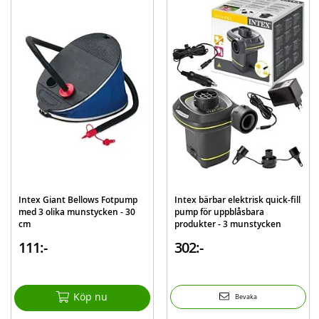
Rek.ålder: från 2 år (alltid under tillsyn av en vuxen)
OBS! Du måste ansluta trädgårdsslangen för att krokodilen ska spruta vatten
Mer
Modell
57165NP
information
EAN
6941057417875
Varumärke
Intex
Intex Giant Bellows Fotpump
Intex bärbar elektrisk quick-fill
med 3 olika munstycken - 30
pump för uppblåsbara
cm
produkter - 3 munstycken
111:-
302:-
Köp nu
Bevaka