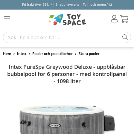
Fri frakt över 599,-* | Snabb leverans | Tull- och momsfritt
Varu
Hem
Intex
Pooler och pooltillbehör
Stora pooler
Intex PureSpa Greywood Deluxe - uppblåsbar
bubbelpool för 6 personer - med kontrollpanel
- 1098 liter