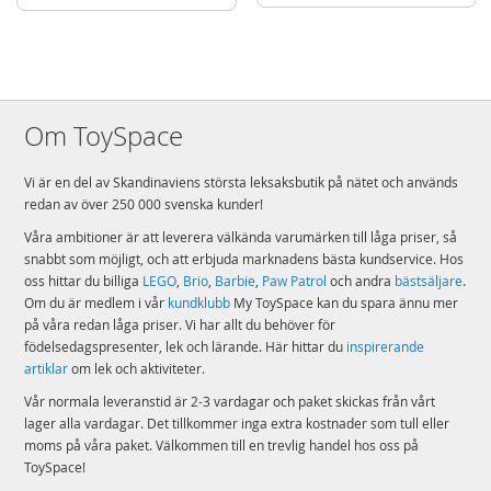
Placera på en jämn och plan yta, på skyddsduken
Bubbelbadet har en rund form och är gjord av ett slitstarkt PVC-material.
Materialet som används i bubbelpoolen är ett punkteringsbeständigt tyg i tre
lager. Mellanskiktet består av ett förstärkt nät i polyester. Det yttre och inre
lagret består av ett slitstarkt PVC-material. Dessa tre lager skapar ett robust
Om ToySpace
material och ger användaren ultimat komfort. Placera bubbelpoolen på en
plan yta, på skyddsduken som både skyddar botten och minimerar
Vi är en del av Skandinaviens största leksaksbutik på nätet och används
värmeförlusten till marken.
redan av över 250 000 svenska kunder!
Innehåll:
Våra ambitioner är att leverera välkända varumärken till låga priser, så
220-240v Intex PureSpa Greywood Deluxe
snabbt som möjligt, och att erbjuda marknadens bästa kundservice. Hos
Intex Intuitive Touch Panel - kontrollpanel
oss hittar du billiga
LEGO
,
Brio
,
Barbie
,
Paw Patrol
och andra
bästsäljare
.
Om du är medlem i vår
kundklubb
My ToySpace kan du spara ännu mer
2 nackstöd
på våra redan låga priser. Vi har allt du behöver för
1 flerfärgad LED-lampa
födelsedagspresenter, lek och lärande. Här hittar du
inspirerande
1 filterpatron S1
artiklar
om lek och aktiviteter.
Skyddsduk
Vår normala leveranstid är 2-3 vardagar och paket skickas från vårt
Skyddsmatta
lager alla vardagar. Det tillkommer inga extra kostnader som tull eller
moms på våra paket. Välkommen till en trevlig handel hos oss på
Förvaringspåse
ToySpace!
Användarmanual