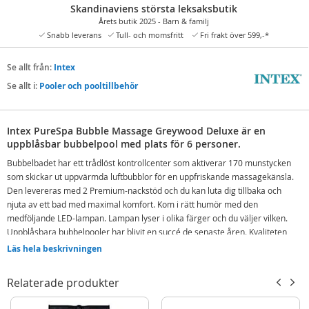
Skandinaviens största leksaksbutik
Årets butik 2025 - Barn & familj
Snabb leverans
Tull- och momsfritt
Fri frakt över 599,-*
Se allt från:
Intex
Se allt i:
Pooler och pooltillbehör
Intex PureSpa Bubble Massage Greywood Deluxe är en
uppblåsbar bubbelpool med plats för 6 personer.
Bubbelbadet har ett trådlöst kontrollcenter som aktiverar 170 munstycken
som skickar ut uppvärmda luftbubblor för en uppfriskande massagekänsla.
Den levereras med 2 Premium-nackstöd och du kan luta dig tillbaka och
njuta av ett bad med maximal komfort. Kom i rätt humör med den
medföljande LED-lampan. Lampan lyser i olika färger och du väljer vilken.
Uppblåsbara bubbelpooler har blivit en succé de senaste åren. Kvaliteten
och komforten i dessa pooler är lika viktig som traditionella bubbelpooler.
Läs hela beskrivningen
Intex är inget undantag och Greywood Deluxe ger dig komfort, kvalitet och
avkoppling på ett revolutionerande sätt. Pekskärmen kan enkelt fästas på
Relaterade produkter
toppen av bubbelpoolen för full överblick och har en livslängd på 48 timmar
när den är fulladdad.