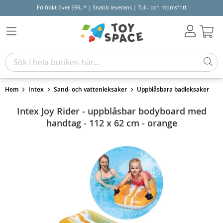
Fri frakt över 599,-* | Snabb leverans | Tull- och momsfritt
Varu
Hem
Intex
Sand- och vattenleksaker
Uppblåsbara badleksaker
Intex Joy Rider - uppblåsbar bodyboard med
handtag - 112 x 62 cm - orange