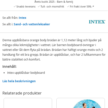
Årets butik 2025 - Barn & familj
Snabb leverans
Tull- och momsfritt
Fri frakt över 599,-*
Se allt från:
Intex
Se allt i:
Sand- och vattenleksaker
Denna uppblåsbara orange body brädan är 1,12 meter lång och bjuder på
många olika lekmöjligheter i vattnet. Lär barnen bodyboard-övningar i
vattnet eller låt dem flyta på brädan. Brädan har häftigt orange motiv och 2
handtang för ett bra grepp. Brädan är uppblåsbar, och har 2 luftkammare för
bättre stabilitet och komfort.
Innehåll:
Intex uppblåsbar bodyboard
Reparationskit
Läs hela beskrivningen
Detaljer:
Relaterade produkter
Mått: 112 x 62 cm
Färg: orange
Rek.ålder: från 6 år