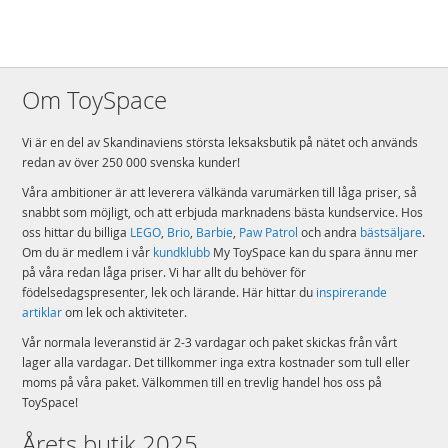
Om ToySpace
Vi är en del av Skandinaviens största leksaksbutik på nätet och används
redan av över 250 000 svenska kunder!
Våra ambitioner är att leverera välkända varumärken till låga priser, så
snabbt som möjligt, och att erbjuda marknadens bästa kundservice. Hos
oss hittar du billiga
LEGO
,
Brio
,
Barbie
,
Paw Patrol
och andra
bästsäljare
.
Om du är medlem i vår
kundklubb
My ToySpace kan du spara ännu mer
på våra redan låga priser. Vi har allt du behöver för
födelsedagspresenter, lek och lärande. Här hittar du
inspirerande
artiklar
om lek och aktiviteter.
Vår normala leveranstid är 2-3 vardagar och paket skickas från vårt
lager alla vardagar. Det tillkommer inga extra kostnader som tull eller
moms på våra paket. Välkommen till en trevlig handel hos oss på
ToySpace!
Årets butik 2025