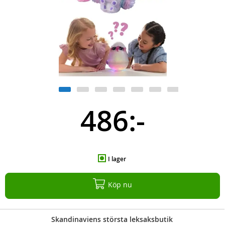
486:-
I lager
Köp nu
Skandinaviens största leksaksbutik