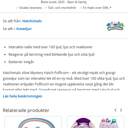
Årets butik 2025 - Barn & familj
Snabb leverans
Tull- och momsfritt
Fri frakt över 599,-*
Se allt från:
Hatchimals
Se allt i:
Gosedjur
Interaktiv nalle med över 100 ljud, ljus och reaktioner
Reagerar på beröring med blinkande ljus och söta ljud
Batterier inngår
Hatchimals Alive Mystery Hatch Pufficorn – ett otroligt mjukt och gosigt
gosedjur som tar interaktiv lek till en ny nivå. Med över 100 olika ljud, ljus och
reaktioner erbjuder Pufficorn en magisk upplevelse varje gång det blir
kramat eller lekt med. Gosedjuret reagerar på beröring med söta ljud och
blinkande ljus, vilket gör det till den perfekta följeslagaren för både lek och
Läs hela beskrivningen
mys.
Relaterade produkter
Varje Pufficorn har vackra vingar, ett glittrande horn i pannan och ett hjärta
på magen som lyser upp när gosedjuret reagerar. Dessa detaljer gör det till
en förtrollande figur som väcker barns fantasi. Gosedjuret finns i två
färgvarianter – rosa och lila – men vilken som döljer sig i förpackningen är en