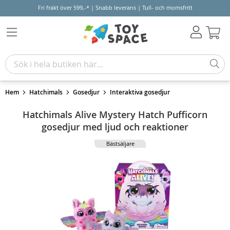
Fri frakt över 599,-* | Snabb leverans | Tull- och momsfritt
Varu
Hem
Hatchimals
Gosedjur
Interaktiva gosedjur
Hatchimals Alive Mystery Hatch Pufficorn
gosedjur med ljud och reaktioner
Bästsäljare