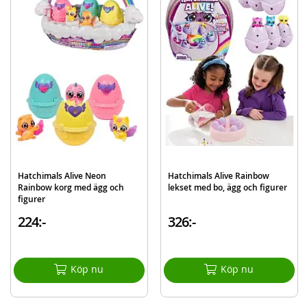
spännande överraskning.
Innehåller
:
Hatchimals Alive Mystery Hatch Pufficorn gosedjur med ljud och
reaktioner
Detaljer
:
Batteribehov: 4xAA-batterier (inkluderat)
Ålder: 5 år
OBS! Vilken färg man får blir en överraskning.
Mer
Modell
6069132
Hatchimals Alive Neon
Hatchimals Alive Rainbow
information
Rainbow korg med ägg och
lekset med bo, ägg och figurer
EAN
778988509142
figurer
224:-
326:-
Varumärke
Hatchimals
Köp nu
Köp nu