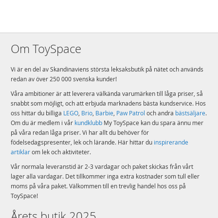
Om ToySpace
Vi är en del av Skandinaviens största leksaksbutik på nätet och används
redan av över 250 000 svenska kunder!
Våra ambitioner är att leverera välkända varumärken till låga priser, så
snabbt som möjligt, och att erbjuda marknadens bästa kundservice. Hos
oss hittar du billiga
LEGO
,
Brio
,
Barbie
,
Paw Patrol
och andra
bästsäljare
.
Om du är medlem i vår
kundklubb
My ToySpace kan du spara ännu mer
på våra redan låga priser. Vi har allt du behöver för
födelsedagspresenter, lek och lärande. Här hittar du
inspirerande
artiklar
om lek och aktiviteter.
Vår normala leveranstid är 2-3 vardagar och paket skickas från vårt
lager alla vardagar. Det tillkommer inga extra kostnader som tull eller
moms på våra paket. Välkommen till en trevlig handel hos oss på
ToySpace!
Årets butik 2025