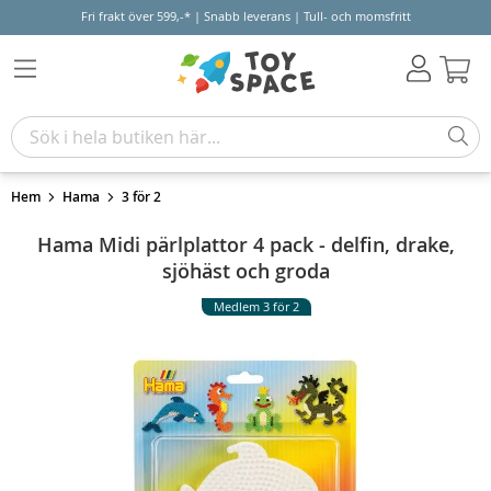
Fri frakt över 599,-* | Snabb leverans | Tull- och momsfritt
Varu
Hem
Hama
3 för 2
Hama Midi pärlplattor 4 pack - delfin, drake,
sjöhäst och groda
Medlem 3 för 2