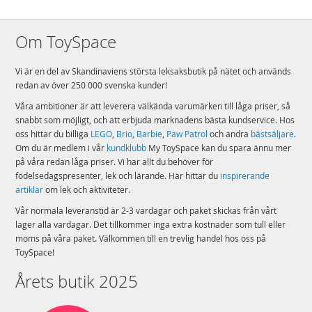
Om ToySpace
Vi är en del av Skandinaviens största leksaksbutik på nätet och används
redan av över 250 000 svenska kunder!
Våra ambitioner är att leverera välkända varumärken till låga priser, så
snabbt som möjligt, och att erbjuda marknadens bästa kundservice. Hos
oss hittar du billiga
LEGO
,
Brio
,
Barbie
,
Paw Patrol
och andra
bästsäljare
.
Om du är medlem i vår
kundklubb
My ToySpace kan du spara ännu mer
på våra redan låga priser. Vi har allt du behöver för
födelsedagspresenter, lek och lärande. Här hittar du
inspirerande
artiklar
om lek och aktiviteter.
Vår normala leveranstid är 2-3 vardagar och paket skickas från vårt
lager alla vardagar. Det tillkommer inga extra kostnader som tull eller
moms på våra paket. Välkommen till en trevlig handel hos oss på
ToySpace!
Årets butik 2025