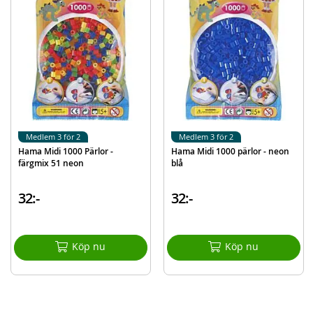
information
EAN
028178045845
Varumärke
Hama
Medlem 3 för 2
Medlem 3 för 2
Hama Midi 1000 Pärlor -
Hama Midi 1000 pärlor - neon
färgmix 51 neon
blå
32:-
32:-
Köp nu
Köp nu