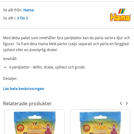
Se allt från:
Hama
Se allt i:
3 för 2
Med detta paket som innehåller fyra pärlplattor kan du pärla vackra djur och
figurer. Ta fram dina Hama Midi-pärlor (säljs separat) och pärla en färgglad
sjöhäst eller en äventyrlig drake!
Innehåll:
4 pärlplattor - delfin, drake, sjöhäst och groda
Detaljer:
Passar till Hama Midi pärlor
Läs hela beskrivningen
Rek.ålder: från 5 år
Relaterade produkter
Hama Midi är de populära rörpärlorna som alla barn känner till och som
låter dem vara kreativa och skapa sina egna mönster och skapelser.
OBS! Pärlor ingår ej.
Mer
Modell
3-4584