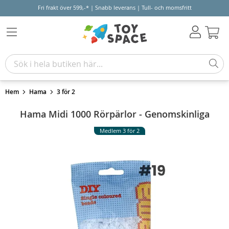
Fri frakt över 599,-* | Snabb leverans | Tull- och momsfritt
Varu
Hem
Hama
3 för 2
Hama Midi 1000 Rörpärlor - Genomskinliga
Medlem 3 för 2