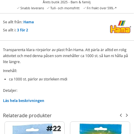
Årets butik 2025 - Barn & familj
Snabb leverans
Tull- och momsfritt
Fri frakt över 599,-*
Se allt från:
Hama
Se allt i:
3 för 2
Transparenta klara rörpärlor av plast från Hama. Att pärla är alltid en rolig
aktivitet och med denna påsen som innehåller ca 1000 st. så kan ni hålla på
lite längre.
Innehåll:
ca 1000 st. pärlor av storleken midi
Detaljer:
Rek. ålder: från 5 år
Läs hela beskrivningen
Mer
Modell
207-19
Relaterade produkter
information
EAN
028178207199
Varumärke
Hama