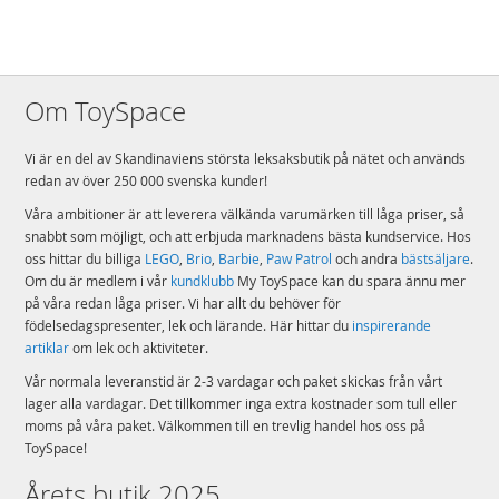
Om ToySpace
Vi är en del av Skandinaviens största leksaksbutik på nätet och används
redan av över 250 000 svenska kunder!
Våra ambitioner är att leverera välkända varumärken till låga priser, så
snabbt som möjligt, och att erbjuda marknadens bästa kundservice. Hos
oss hittar du billiga
LEGO
,
Brio
,
Barbie
,
Paw Patrol
och andra
bästsäljare
.
Om du är medlem i vår
kundklubb
My ToySpace kan du spara ännu mer
på våra redan låga priser. Vi har allt du behöver för
födelsedagspresenter, lek och lärande. Här hittar du
inspirerande
artiklar
om lek och aktiviteter.
Vår normala leveranstid är 2-3 vardagar och paket skickas från vårt
lager alla vardagar. Det tillkommer inga extra kostnader som tull eller
moms på våra paket. Välkommen till en trevlig handel hos oss på
ToySpace!
Årets butik 2025