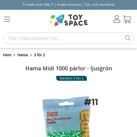
Fri frakt över 599,-* | Snabb leverans | Tull- och momsfritt
Varu
Hem
Hama
3 för 2
Hama Midi 1000 pärlor - ljusgrön
Medlem 3 för 2