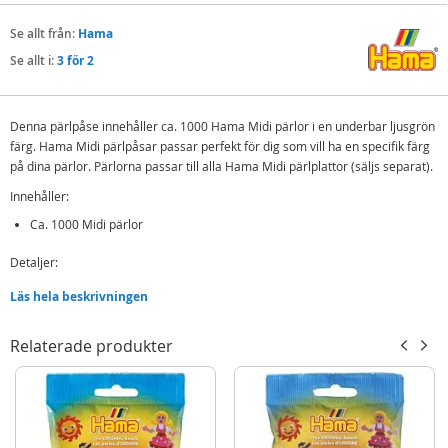
Se allt från:
Hama
Se allt i:
3 för 2
Denna pärlpåse innehåller ca. 1000 Hama Midi pärlor i en underbar ljusgrön
färg. Hama Midi pärlpåsar passar perfekt för dig som vill ha en specifik färg
på dina pärlor. Pärlorna passar till alla Hama Midi pärlplattor (säljs separat).
Innehåller:
Ca. 1000 Midi pärlor
Detaljer:
Färg: ljusgrön (#11)
Läs hela beskrivningen
Passar till Hama Midi pärlplattor
Rek. ålder: från 5 år
Relaterade produkter
Hama Midi är de populära strykpärlorna som alla barn känner till och som
låter dem vara kreativa och skapa sina egna mönster och skapelser.
Mer
Modell
207-11