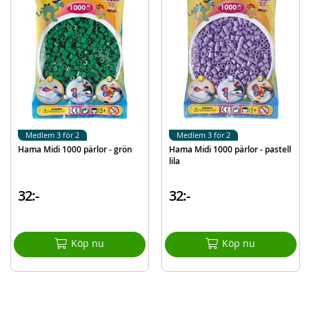
information
EAN
028178207113
Varumärke
Hama
Medlem 3 för 2
Medlem 3 för 2
Hama Midi 1000 pärlor - grön
Hama Midi 1000 pärlor - pastell
lila
32:-
32:-
Köp nu
Köp nu