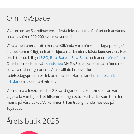
Om ToySpace
Vi är en del av Skandinaviens största leksaksbutik på nätet och används
redan av över 250 000 svenska kunder!
Våra ambitioner är att leverera välkända varumärken till låga priser, så
snabbt som möjligt, och att erbjuda marknadens bästa kundservice. Hos
oss hittar du billiga
LEGO
,
Brio
,
Barbie
,
Paw Patrol
och andra
bästsäljare
.
Om du är medlem i vår
kundklubb
My ToySpace kan du spara ännu mer
på våra redan låga priser. Vi har allt du behöver för
födelsedagspresenter, lek och lärande. Här hittar du
inspirerande
artiklar
om lek och aktiviteter.
Vår normala leveranstid är 2-3 vardagar och paket skickas från vårt
lager alla vardagar. Det tillkommer inga extra kostnader som tull eller
moms på våra paket. Välkommen till en trevlig handel hos oss på
ToySpace!
Årets butik 2025