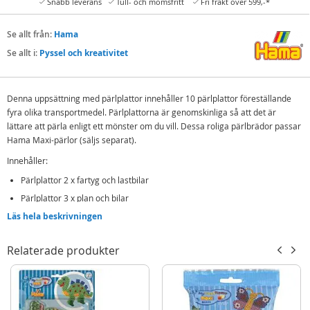
Snabb leverans
Tull- och momsfritt
Fri frakt över 599,-*
Se allt från:
Hama
Se allt i:
Pyssel och kreativitet
Denna uppsättning med pärlplattor innehåller 10 pärlplattor föreställande
fyra olika transportmedel. Pärlplattorna är genomskinliga så att det är
lättare att pärla enligt ett mönster om du vill. Dessa roliga pärlbrädor passar
Hama Maxi-pärlor (säljs separat).
Innehåller:
Pärlplattor 2 x fartyg och lastbilar
Pärlplattor 3 x plan och bilar
Läs hela beskrivningen
Detaljer:
Passar Hama Maxi-pärlor
Relaterade produkter
Ålder: från 3 år
Hama Maxi är speciellt utvecklad för småbarn och strykpärlorna Maxi är
något större än vanliga pärlor så att de passar bra i barnets hand.