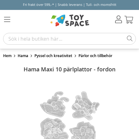
Fri frakt över 599,-* | Snabb leverans | Tull- och momsfritt
Varu
Hem
Hama
Pyssel och kreativitet
Pärlor och tillbehör
Hama Maxi 10 pärlplattor - fordon