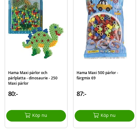
Obs! Hama Maxi rörpärlor ingår ej.
Mer
Modell
3-9462
information
EAN
028178094621
Varumärke
Hama
Hama Maxi pärlor och
Hama Maxi 500 pärlor -
pärlplatta - dinosaurie - 250
färgmix 69
Maxi pärlor
80:-
87:-
Köp nu
Köp nu