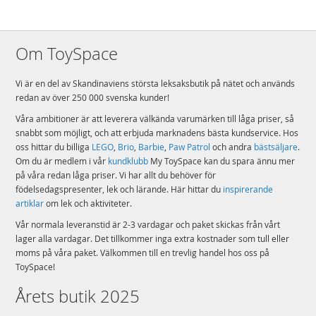
Om ToySpace
Vi är en del av Skandinaviens största leksaksbutik på nätet och används
redan av över 250 000 svenska kunder!
Våra ambitioner är att leverera välkända varumärken till låga priser, så
snabbt som möjligt, och att erbjuda marknadens bästa kundservice. Hos
oss hittar du billiga
LEGO
,
Brio
,
Barbie
,
Paw Patrol
och andra
bästsäljare
.
Om du är medlem i vår
kundklubb
My ToySpace kan du spara ännu mer
på våra redan låga priser. Vi har allt du behöver för
födelsedagspresenter, lek och lärande. Här hittar du
inspirerande
artiklar
om lek och aktiviteter.
Vår normala leveranstid är 2-3 vardagar och paket skickas från vårt
lager alla vardagar. Det tillkommer inga extra kostnader som tull eller
moms på våra paket. Välkommen till en trevlig handel hos oss på
ToySpace!
Årets butik 2025