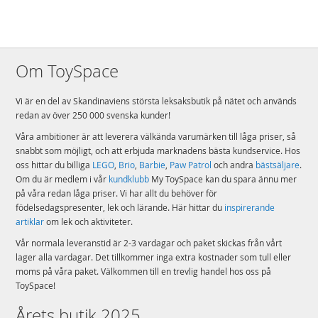
Om ToySpace
Vi är en del av Skandinaviens största leksaksbutik på nätet och används
redan av över 250 000 svenska kunder!
Våra ambitioner är att leverera välkända varumärken till låga priser, så
snabbt som möjligt, och att erbjuda marknadens bästa kundservice. Hos
oss hittar du billiga
LEGO
,
Brio
,
Barbie
,
Paw Patrol
och andra
bästsäljare
.
Om du är medlem i vår
kundklubb
My ToySpace kan du spara ännu mer
på våra redan låga priser. Vi har allt du behöver för
födelsedagspresenter, lek och lärande. Här hittar du
inspirerande
artiklar
om lek och aktiviteter.
Vår normala leveranstid är 2-3 vardagar och paket skickas från vårt
lager alla vardagar. Det tillkommer inga extra kostnader som tull eller
moms på våra paket. Välkommen till en trevlig handel hos oss på
ToySpace!
Årets butik 2025