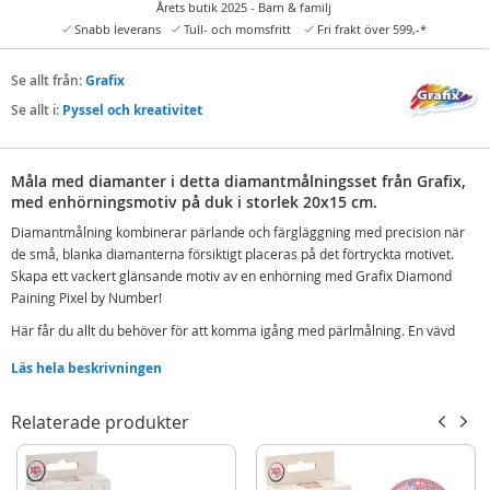
Årets butik 2025 - Barn & familj
Snabb leverans
Tull- och momsfritt
Fri frakt över 599,-*
Se allt från:
Grafix
Se allt i:
Pyssel och kreativitet
Måla med diamanter i detta diamantmålningsset från Grafix,
med enhörningsmotiv på duk i storlek 20x15 cm.
Diamantmålning kombinerar pärlande och färgläggning med precision när
de små, blanka diamanterna försiktigt placeras på det förtryckta motivet.
Skapa ett vackert glänsande motiv av en enhörning med Grafix Diamond
Paining Pixel by Number!
Här får du allt du behöver för att komma igång med pärlmålning. En vävd
duk på 20x15 cm med klibbig yta, diamanter, diamantpenna, vax och
Läs hela beskrivningen
plastbricka för sortering av diamantstenarna. Canvasen har redan ett
förtryckt motiv med nummer och färger som matchar stenarna. Fyll
sorteringsfacket med ett urval av diamanter, fyll pennan med lite vax och
Relaterade produkter
plocka upp pärlorna. Fäst på duken och upprepa.
Motivet kommer med skyddsplast över, så att du kan ta pauser under tiden,