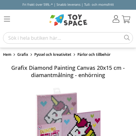
Fri frakt över 599,-* | Snabb leverans | Tull- och momsfritt
Varu
Hem
Grafix
Pyssel och kreativitet
Pärlor och tillbehör
Grafix Diamond Painting Canvas 20x15 cm -
diamantmålning - enhörning