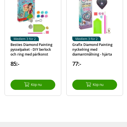
Mer
Modell
140034
information
EAN
8715427098876
Medlem 3 för 2
Medlem 3 för 2
Besties Diamond Painting
Grafix Diamond Painting
pysselpaket - DIY berlock
nyckelring med
och ring med pärlkonst
diamantmålning - hjärta
85:-
77:-
Köp nu
Köp nu