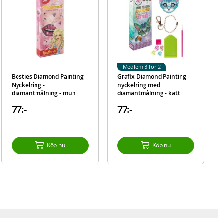
Medlem 3 för 2
Besties Diamond Painting
Grafix Diamond Painting
Nyckelring -
nyckelring med
diamantmålning - mun
diamantmålning - katt
77:-
77:-
Köp nu
Köp nu