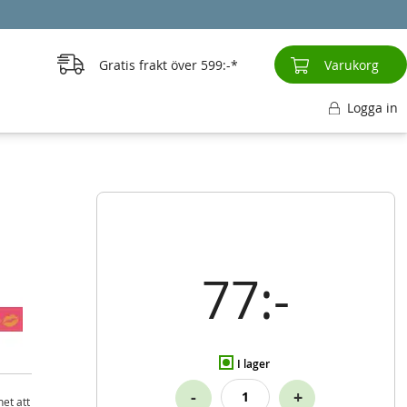
Gratis frakt över
599:-
Varukorg
Logga in
77:-
I lager
-
+
et att