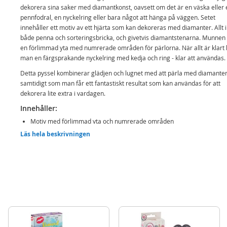
dekorera sina saker med diamantkonst, oavsett om det är en väska eller 
pennfodral, en nyckelring eller bara något att hänga på väggen. Setet
innehåller ett motiv av ett hjärta som kan dekoreras med diamanter. Allt 
både penna och sorteringsbricka, och givetvis diamantstenarna. Munnen
en förlimmad yta med numrerade områden för pärlorna. När allt är klart 
man en färgsprakande nyckelring med kedja och ring - klar att användas.
Detta pyssel kombinerar glädjen och lugnet med att pärla med diamante
samtidigt som man får ett fantastiskt resultat som kan användas för att
dekorera lite extra i vardagen.
Innehåller:
Motiv med förlimmad yta och numrerade områden
Läs hela beskrivningen
Färgglada diamantstenar
Diamantpenna och vax
Sorteringbricka
Kedja och lås
Detaljer:
Mått förpackning: 20,5 x 7,5 x 2,5 cm
Ålder: från 6 år