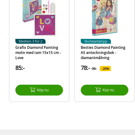
Medlem 3 för 2
Skolstartsklipp
Grafix Diamond Painting
Besties Diamond Painting
motiv med ram 15x15 cm -
A5 anteckningsbok -
Love
diamantmålning
85:-
78:-
98:-
20%
Köp nu
Köp nu