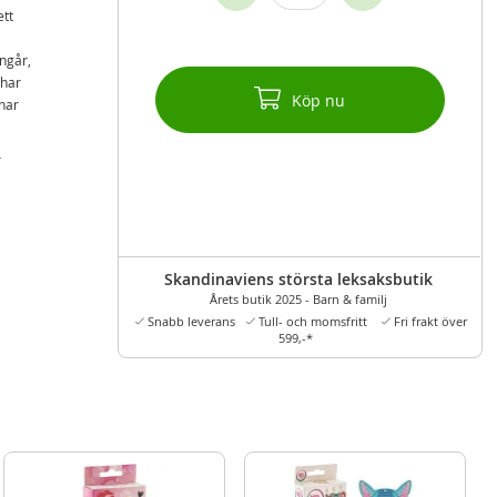
ett
ingår,
 har
Köp nu
har
r
Skandinaviens största leksaksbutik
Årets butik 2025 - Barn & familj
Snabb leverans
Tull- och momsfritt
Fri frakt över
599,-*