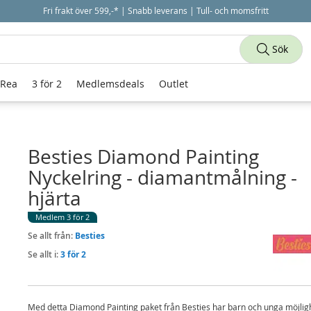
Fri frakt över 599,-* | Snabb leverans | Tull- och momsfritt
Sök
 Rea
3 för 2
Medlemsdeals
Outlet
Besties Diamond Painting
Nyckelring - diamantmålning -
hjärta
Medlem 3 för 2
Se allt från:
Besties
Se allt i:
3 för 2
Med detta Diamond Painting paket från Besties har barn och unga möjligh