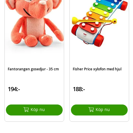
Innehåller:
Fisher Price klassiska telefon
Detaljer:
Ålder: från 12 månader
Mer
Modell
FGW66
information
EAN
887961516449
Varumärke
Fisher Price
Fantorangen gosedjur - 35 cm
Fisher Price xylofon med hjul
194:-
188:-
Köp nu
Köp nu