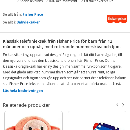
Snabb leverans
Tull- och momsfritt
Fri frakt över 599,-*
Se allt från:
Fisher Price
Se allt i:
Babyleksaker
Klassisk telefonleksak från Fisher Price för barn från 12
månader och uppåt, med roterande nummerskiva och ljud.
En klassiker i ny, uppdaterad design! Ring ring och låt ditt barn säga hej till
den nya versionen av den klassiska telefonen från Fisher Price. Denna
klassiska dragleksak har en ny design, men samma funktion som tidigare.
Med det glada ansiktet, nummerskivan som går att snurra runt, roliga
ringsignaler och ögon som går upp och ner när barnet drar telefonen bakom
sig. Fisher Price-leksaken hjälper till att lära barnet att börja prata och gå.
Läs hela beskrivningen
Två sätt att leka: sittande eller som en leksak
Introducerar barnet för siffrorna 1-9
Relaterade produkter
Utmanar barnets motorik
Små barn från 12 månader kan sitta och leka eller dra leksaken bakom sig
när de börjar gå. Fantastisk och rolig leksak som uppmuntrar till tidigt
rollspel.