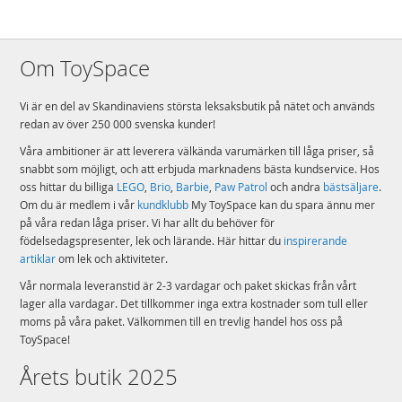
Om ToySpace
Vi är en del av Skandinaviens största leksaksbutik på nätet och används
redan av över 250 000 svenska kunder!
Våra ambitioner är att leverera välkända varumärken till låga priser, så
snabbt som möjligt, och att erbjuda marknadens bästa kundservice. Hos
oss hittar du billiga
LEGO
,
Brio
,
Barbie
,
Paw Patrol
och andra
bästsäljare
.
Om du är medlem i vår
kundklubb
My ToySpace kan du spara ännu mer
på våra redan låga priser. Vi har allt du behöver för
födelsedagspresenter, lek och lärande. Här hittar du
inspirerande
artiklar
om lek och aktiviteter.
Vår normala leveranstid är 2-3 vardagar och paket skickas från vårt
lager alla vardagar. Det tillkommer inga extra kostnader som tull eller
moms på våra paket. Välkommen till en trevlig handel hos oss på
ToySpace!
Årets butik 2025