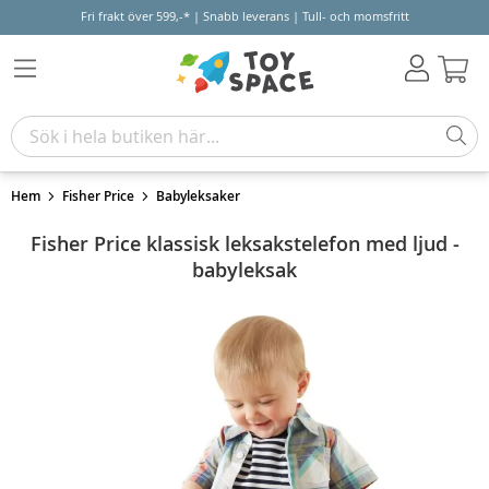
Fri frakt över 599,-* | Snabb leverans | Tull- och momsfritt
Varu
Hem
Fisher Price
Babyleksaker
Fisher Price klassisk leksakstelefon med ljud -
babyleksak