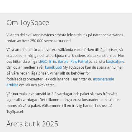
Om ToySpace
Vi är en del av Skandinaviens största leksaksbutik på nätet och används
redan av över 250 000 svenska kunder!
Våra ambitioner är att leverera välkända varumärken till låga priser, så
snabbt som möjligt, och att erbjuda marknadens bästa kundservice. Hos
oss hittar du billiga
LEGO
,
Brio
,
Barbie
,
Paw Patrol
och andra
bästsäljare
.
Om du är medlem i vår
kundklubb
My ToySpace kan du spara ännu mer
på våra redan låga priser. Vi har allt du behöver för
födelsedagspresenter, lek och lärande. Här hittar du
inspirerande
artiklar
om lek och aktiviteter.
Vår normala leveranstid är 2-3 vardagar och paket skickas från vårt
lager alla vardagar. Det tillkommer inga extra kostnader som tull eller
moms på våra paket. Välkommen till en trevlig handel hos oss på
ToySpace!
Årets butik 2025