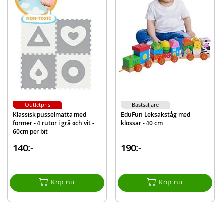
information
EAN
6953160604110
Outletpris
Bästsäljare
Klassisk pusselmatta med
EduFun Leksakståg med
former - 4 rutor i grå och vit -
klossar - 40 cm
60cm per bit
140:-
190:-
Köp nu
Köp nu