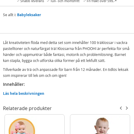
Snabb leverans
Tull- och momsfritt
Fri frakt över 599,-*
Se allt i:
Babyleksaker
Låt kreativiteten flöda med detta set som innehåller 100 träklossar i vackra
pastelltoner och naturfärgat trä! Klossarna från PHOOHI är perfekta för små
händer och uppmuntrar både fantasi, motorik och problemlösning. Barnet
kan stapla, bygga och utforska olika former på ett lekfullt sätt.
Tillverkade av trä och anpassade för barn från 12 månader. En tidlös leksak
som inspirerar till lek om och om igen!
Innehåller:
100 byggklossar i trä - pastell
Läs hela beskrivningen
Detaljer:
Relaterade produkter
Material: trä
Ålder: från 1 år
Mer
Modell
PH05D040