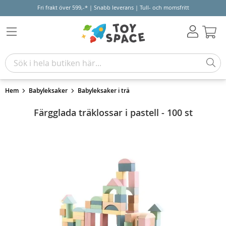
Fri frakt över 599,-* | Snabb leverans | Tull- och momsfritt
Varu
Hem
Babyleksaker
Babyleksaker i trä
Färgglada träklossar i pastell - 100 st