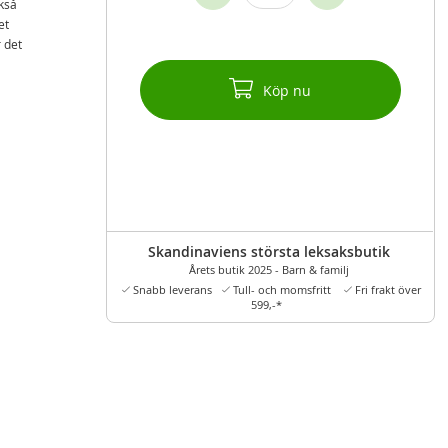
ckså
et
r det
Köp nu
Skandinaviens största leksaksbutik
Årets butik 2025 - Barn & familj
Snabb leverans
Tull- och momsfritt
Fri frakt över
599,-*