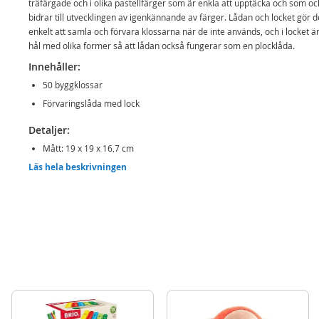
träfärgade och i olika pastellfärger som är enkla att upptäcka och som o
bidrar till utvecklingen av igenkännande av färger. Lådan och locket gör d
enkelt att samla och förvara klossarna när de inte används, och i locket ä
hål med olika former så att lådan också fungerar som en plocklåda.
Innehåller:
50 byggklossar
Förvaringslåda med lock
Detaljer:
Mått: 19 x 19 x 16,7 cm
Läs hela beskrivningen
Ålder: från 18 månader
Mer
Modell
2506
information
EAN
6942397325066
Varumärke
EduFun