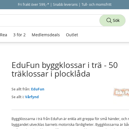
Fri frakt över 599,-* | Snabb leverans | Tull- och momsfritt
Sök
 Rea
3 för 2
Medlemsdeals
Outlet
EduFun byggklossar i trä - 50
träklossar i plocklåda
Se allt från:
EduFun
Se allt i:
Vårfynd
Byggklossarna i trä från EduFun är enkla att greppa för små händer, och
byggandet utvecklas barnets motoriska färdigheter. Byggklossarna är bå