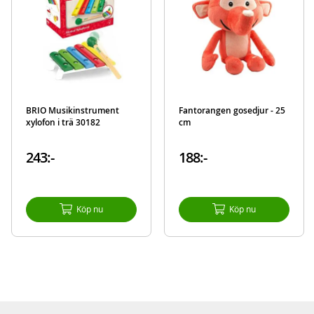
BRIO Musikinstrument
Fantorangen gosedjur - 25
xylofon i trä 30182
cm
243:-
188:-
Köp nu
Köp nu