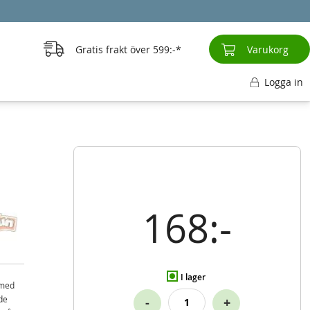
Gratis frakt över
599:-
Varukorg
Logga in
168:-
I lager
 med
de
-
+