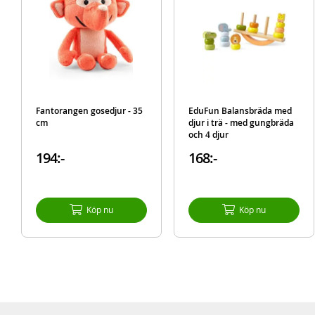
Fantorangen gosedjur - 35
EduFun Balansbräda med
cm
djur i trä - med gungbräda
och 4 djur
194:-
168:-
Köp nu
Köp nu