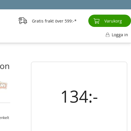
Gratis frakt över
599:-
Varukorg
Logga in
don
134:-
enkelt