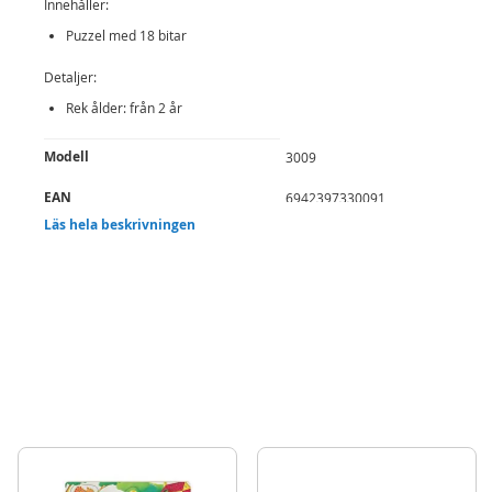
Innehåller:
Puzzel med 18 bitar
Detaljer:
Rek ålder: från 2 år
Mer
Modell
3009
information
EAN
6942397330091
Läs hela beskrivningen
Varumärke
EduFun
Aktuellt
Bästsäljare