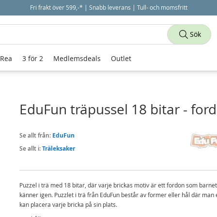
Fri frakt över 599,-* | Snabb leverans | Tull- och momsfritt
Sök
 Rea
3 för 2
Medlemsdeals
Outlet
EduFun träpussel 18 bitar - for
Se allt från:
EduFun
Se allt i:
Träleksaker
Puzzel i trä med 18 bitar, där varje brickas motiv är ett fordon som barnet
känner igen. Puzzlet i trä från EduFun består av former eller hål där man 
kan placera varje bricka på sin plats.