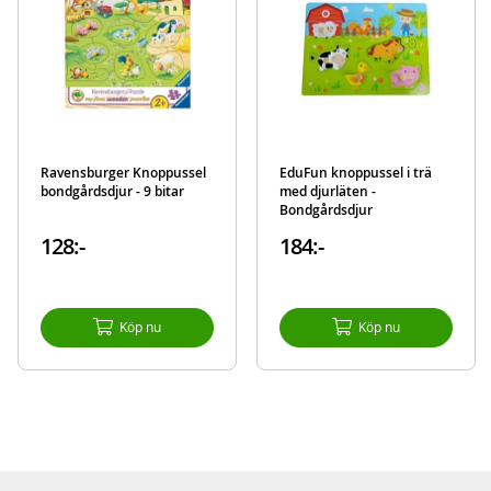
Ravensburger Knoppussel
EduFun knoppussel i trä
bondgårdsdjur - 9 bitar
med djurläten -
Bondgårdsdjur
128:-
184:-
Köp nu
Köp nu