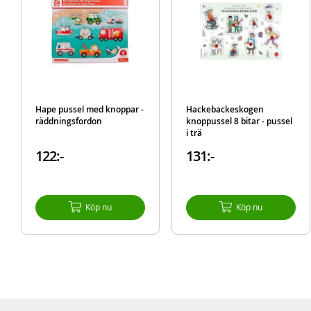
Hape pussel med knoppar -
Hackebackeskogen
räddningsfordon
knoppussel 8 bitar - pussel
i trä
122:-
131:-
Köp nu
Köp nu