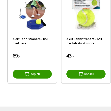
Alert Tennistränare - boll
Alert Tennistränare - boll
med base
med elastiskt snöre
69:-
43:-
Köp nu
Köp nu