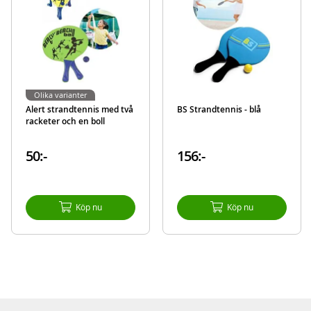
Olika varianter
Alert strandtennis med två
BS Strandtennis - blå
racketer och en boll
50:-
156:-
Köp nu
Köp nu