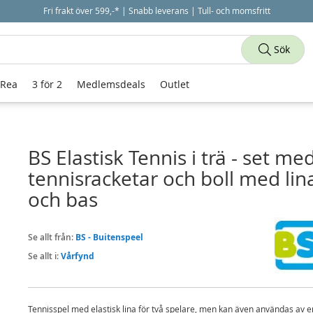
Fri frakt över 599,-* | Snabb leverans | Tull- och momsfritt
Sök
 Rea
3 för 2
Medlemsdeals
Outlet
BS Elastisk Tennis i trä - set me
tennisracketar och boll med lin
och bas
Se allt från:
BS - Buitenspeel
Se allt i:
Vårfynd
Tennisspel med elastisk lina för två spelare, men kan även användas av e