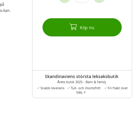
 på
du kan.
Köp nu
Skandinaviens största leksaksbutik
Årets butik 2025 - Barn & familj
Snabb leverans
Tull- och momsfritt
Fri frakt över
599,-*