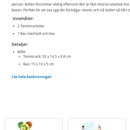
person. Bollen försvinner aldrig eftersom den är fäst med en elastisk lina
basen. Perfekt för att öva upp din förmåga i tennis och slå bollen så hårt 
Innehåller:
2 Tennisracketar
1 Bas med boll och lina
Detaljer:
Mått:
Tennisrack: 35 x 14,5 x 0,8 cm
Bas: 15 x 10 x 5 cm
Läs hela beskrivningen
Rek. ålder: från 8 år
Mer
Modell
GA377
information
EAN
8717775443773
Varumärke
BS - Buitenspeel