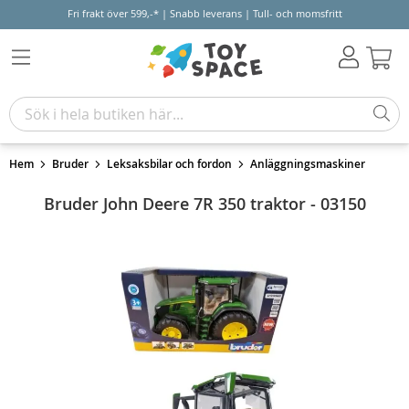
Fri frakt över 599,-* | Snabb leverans | Tull- och momsfritt
Varu
Hem
Bruder
Leksaksbilar och fordon
Anläggningsmaskiner
Bruder John Deere 7R 350 traktor - 03150