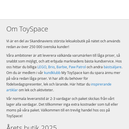
Om ToySpace
Vi är en del av Skandinaviens största leksaksbutik på nätet och används
redan av över 250 000 svenska kunder!
Våra ambitioner är att leverera välkända varumärken till låga priser, så
snabbt som möjligt, och att erbjuda marknadens bästa kundservice. Hos
oss hittar du billiga
LEGO
,
Brio
,
Barbie
,
Paw Patrol
och andra
bästsäljare
.
Om du är medlem i vår
kundklubb
My ToySpace kan du spara ännu mer
på våra redan låga priser. Vi har allt du behöver för
födelsedagspresenter, lek och lärande. Här hittar du
inspirerande
artiklar
om lek och aktiviteter.
Vår normala leveranstid är 2-3 vardagar och paket skickas från vårt
lager alla vardagar. Det tillkommer inga extra kostnader som tull eller
moms på våra paket. Välkommen till en trevlig handel hos oss på
ToySpace!
Årets butik 2025