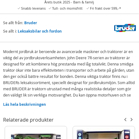
Årets butik 2025 - Barn & familj
Snabb leverans
Tull- och momsfritt
Fri frakt över 599,-*
Se allt från:
Bruder
Se allt i:
Leksaksbilar och fordon
Modernt jordbruk är beroende av avancerade maskiner och traktorer är en
viktig del av jordbruksverksamheten. John Deere 7R-serien av traktorer är
designad för att kombinera hög prestanda med låg totalvikt. Denna smidiga
traktor ökar inte bara effektiviteten i transporter och arbete på gården, utan
den ger också bättre resultat för bonden. Denna viktiga traktor finns nu i
BRUDERs leksakssortiment, speciellt designat för jordbruksmiljön. Som alltid
med BRUDER är traktorn utrustad med många realistiska detaljer som gör
den väldigt lik sin verkliga motsvarighet. Du kan öppna motorhuven och se
den imponerande motorn, eller öppna dörrarna för att ge plats åt en figur i
Läs hela beskrivningen
den moderna hytten. Traktorn har utmärkt körkomfort och är lätt att styra
tack vare den inbyggda svängaxeln och styrförlängningen som kan
Relaterade produkter
manövreras genom takluckan.
Innehåller:
Bruder John Deere 7R 350 traktor