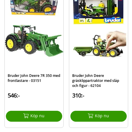
Detaljer:
Mått: 36 x 17 x 21 cm
Skala: 1:16
Ålder: från 3 år
Mer
Modell
03150
information
EAN
4001702031503
Varumärke
Bruder
Bruder John Deere 7R 350 med
Bruder John Deere
frontlastare - 03151
gräsklippartraktor med släp
och figur - 62104
546:-
310:-
Köp nu
Köp nu