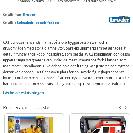
Snabb leverans
Tull- och momsfritt
Fri frakt över 599,-*
Se allt från:
Bruder
Se allt i:
Leksaksbilar och fordon
CAT bulldozer används främst på stora byggarbetsplatser och i
gruvområden med stora ojämna ytor. Särskild uppmärksamhet ägnades åt
det fullt fungerande kopplingsspåret, som består av 62 kopplingar, och dessa
uppvisar inga svagheter även under de mest utmanande förhållanden som
man möter i sandlådan. Nivålådans höjd och lutning kan justeras och hyttens
dörrar kan öppnas. Det finns även plats för en Bworld-figur (köps separat) i
hytten. Fordonen och tillbehören från den tyska kvalitetsleverantören Bruder
har unika detaljer och realistisk design som inspirerar timmar av realistiskt
och lärorik lek.
Läs hela beskrivningen
Dörrar som går att öppna
På baksidan sitter en scarifier som rör sig upp och ner
Relaterade produkter
Riktiga kedjelänkar, inte gummiband
Nivålådans höjd och lutning kan justeras
Plats för en Bworld-figur (köps separat)