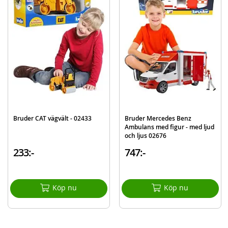
Innehåller:
Bruder CAT bulldozer
Detaljer:
Mått förpackning: ca. 60 x 30 x 29 cm
Skala: 1:16
Material: plast (ABS)
Ålder: från 4 år
Mer
Bruder CAT vägvält - 02433
Bruder Mercedes Benz
Modell
02452
information
Ambulans med figur - med ljud
och ljus 02676
EAN
4001702024529
233:-
747:-
Varumärke
Bruder
Köp nu
Köp nu