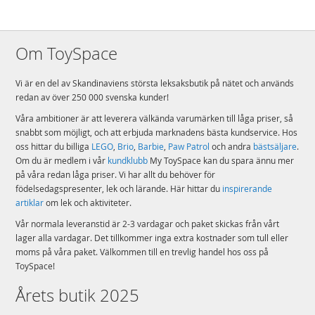
Om ToySpace
Vi är en del av Skandinaviens största leksaksbutik på nätet och används
redan av över 250 000 svenska kunder!
Våra ambitioner är att leverera välkända varumärken till låga priser, så
snabbt som möjligt, och att erbjuda marknadens bästa kundservice. Hos
oss hittar du billiga
LEGO
,
Brio
,
Barbie
,
Paw Patrol
och andra
bästsäljare
.
Om du är medlem i vår
kundklubb
My ToySpace kan du spara ännu mer
på våra redan låga priser. Vi har allt du behöver för
födelsedagspresenter, lek och lärande. Här hittar du
inspirerande
artiklar
om lek och aktiviteter.
Vår normala leveranstid är 2-3 vardagar och paket skickas från vårt
lager alla vardagar. Det tillkommer inga extra kostnader som tull eller
moms på våra paket. Välkommen till en trevlig handel hos oss på
ToySpace!
Årets butik 2025