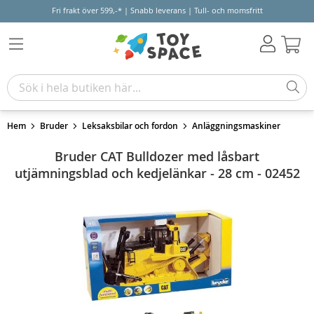
Fri frakt över 599,-* | Snabb leverans | Tull- och momsfritt
Varu
Hem
Bruder
Leksaksbilar och fordon
Anläggningsmaskiner
Bruder CAT Bulldozer med låsbart
utjämningsblad och kedjelänkar - 28 cm - 02452