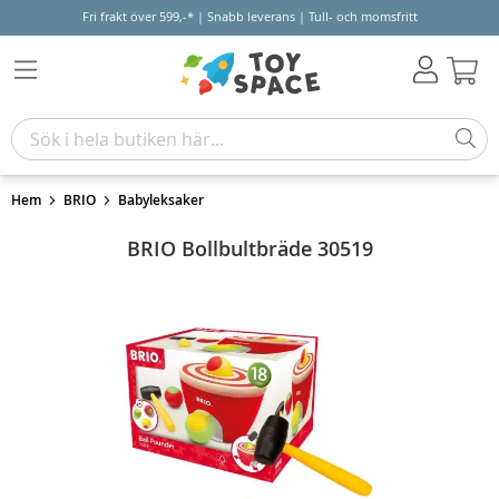
Fri frakt över 599,-* | Snabb leverans | Tull- och momsfritt
Varu
Hem
BRIO
Babyleksaker
BRIO Bollbultbräde 30519