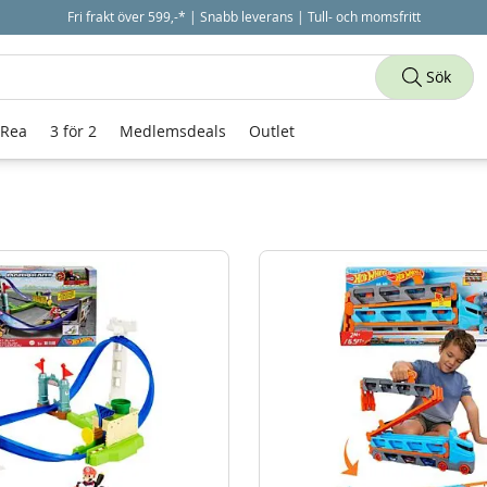
Fri frakt över 599,-* | Snabb leverans | Tull- och momsfritt
Sök
 Rea
3 för 2
Medlemsdeals
Outlet