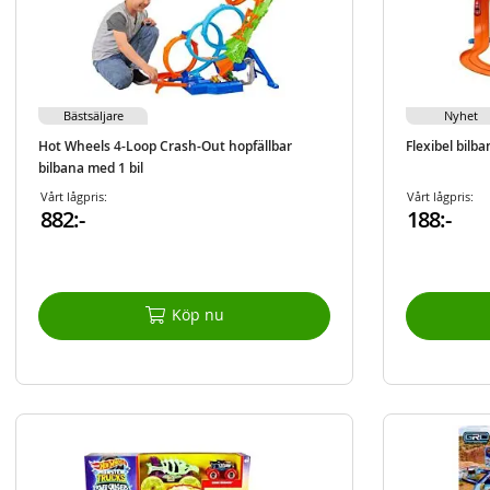
Bästsäljare
Nyhet
Hot Wheels 4-Loop Crash-Out hopfällbar
Flexibel bilba
bilbana med 1 bil
Vårt lågpris:
Vårt lågpris:
882:-
188:-
Köp nu