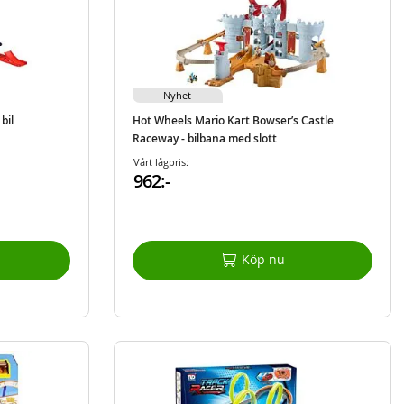
Nyhet
bil
Hot Wheels Mario Kart Bowser’s Castle
Raceway - bilbana med slott
Vårt lågpris:
962:-
Köp nu