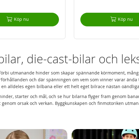
Köp nu
Köp nu
lar, die-cast-bilar och lek
 sig förbi utmanande hinder som skapar spännande körmoment, mån
rförhållanden och där spänningen om vem som vinner varar ända till
 en alldeles egen bilbana eller ett helt eget bilrace nästan oändliga
hinder, starter och mål, och se hur bilarna flyger fram genom ban
tat genom orsak och verkan. Byggkunskapen och finmotoriken utma