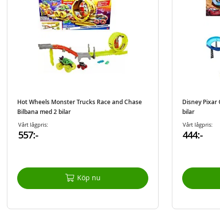
Hot Wheels Monster Trucks Race and Chase
Disney Pixar
Bilbana med 2 bilar
bilar
Vårt lågpris:
Vårt lågpris:
557:-
444:-
Köp nu