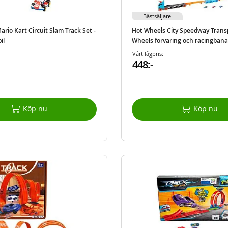
Bästsäljare
rio Kart Circuit Slam Track Set -
Hot Wheels City Speedway Transp
il
Wheels förvaring och racingbana 
medföljer
Vårt lågpris:
448:-
Köp nu
Köp nu