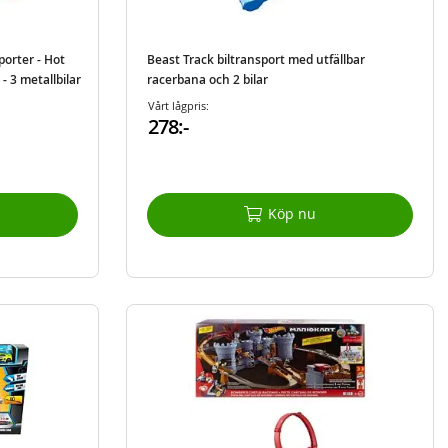
orter - Hot
Beast Track biltransport med utfällbar
- 3 metallbilar
racerbana och 2 bilar
Vårt lågpris:
278:-
Köp nu