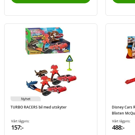
Nyhet
TURBO RACERS bil med utskyter
Disney Cars R
Blixten McQ
Vårt lågpris:
Vårt lågpris:
157:-
488:-