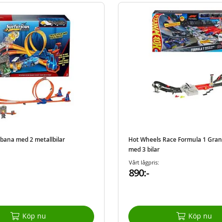
lbana med 2 metallbilar
Hot Wheels Race Formula 1 Grand
med 3 bilar
Vårt lågpris:
890:-
Köp nu
Köp nu