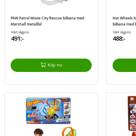
PAW Patrol Movie City Rescue bilbana med
Hot Wheels Ma
Marshall metallbil
bilbana med b
Vårt lågpris:
Vårt lågpris:
491:-
488:-
Köp nu