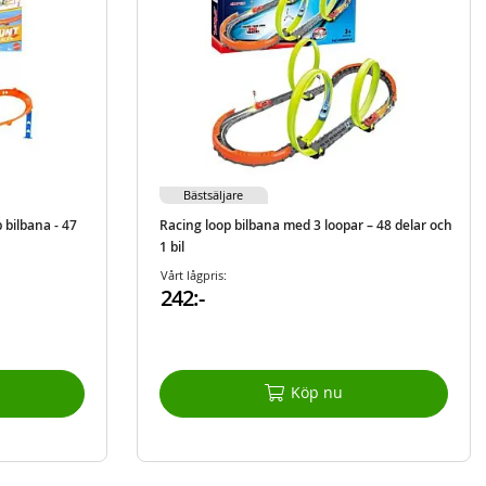
Bästsäljare
bilbana - 47
Racing loop bilbana med 3 loopar – 48 delar och
1 bil
Vårt lågpris:
242:-
Köp nu