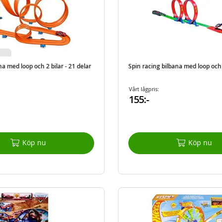
na med loop och 2 bilar - 21 delar
Spin racing bilbana med loop och 
Vårt lågpris:
155:-
Köp nu
Köp nu