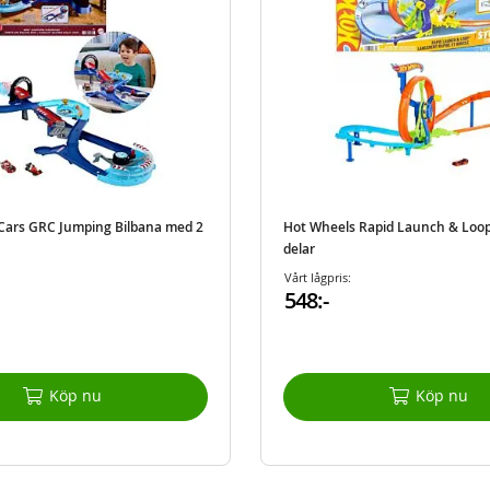
 Cars GRC Jumping Bilbana med 2
Hot Wheels Rapid Launch & Loop 
delar
Vårt lågpris:
548:-
Köp nu
Köp nu