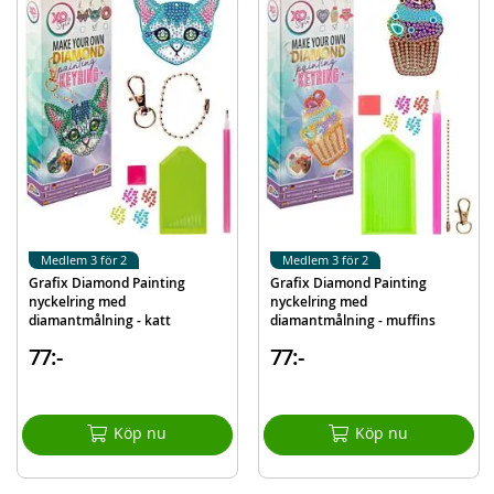
Färgglada pärlor
Pärlpenna och vax
Sorteringsplatta
Kedja och lås
Detaljer:
Ålder: från 6 år
Mer
Modell
260001-butterfly
information
EAN
8715427088266
Medlem 3 för 2
Medlem 3 för 2
Grafix Diamond Painting
Grafix Diamond Painting
Varumärke
Grafix
nyckelring med
nyckelring med
diamantmålning - katt
diamantmålning - muffins
77:-
77:-
Köp nu
Köp nu