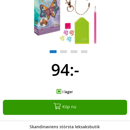
94:-
I lager
Köp nu
Skandinaviens största leksaksbutik