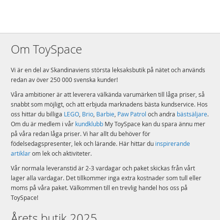
Om ToySpace
Vi är en del av Skandinaviens största leksaksbutik på nätet och används
redan av över 250 000 svenska kunder!
Våra ambitioner är att leverera välkända varumärken till låga priser, så
snabbt som möjligt, och att erbjuda marknadens bästa kundservice. Hos
oss hittar du billiga
LEGO
,
Brio
,
Barbie
,
Paw Patrol
och andra
bästsäljare
.
Om du är medlem i vår
kundklubb
My ToySpace kan du spara ännu mer
på våra redan låga priser. Vi har allt du behöver för
födelsedagspresenter, lek och lärande. Här hittar du
inspirerande
artiklar
om lek och aktiviteter.
Vår normala leveranstid är 2-3 vardagar och paket skickas från vårt
lager alla vardagar. Det tillkommer inga extra kostnader som tull eller
moms på våra paket. Välkommen till en trevlig handel hos oss på
ToySpace!
Årets butik 2025