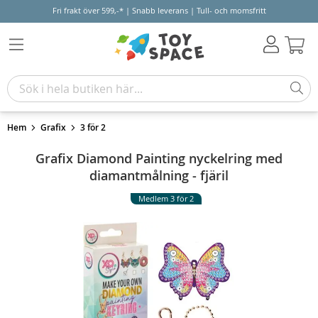
Fri frakt över 599,-* | Snabb leverans | Tull- och momsfritt
Varu
Hem
Grafix
3 för 2
Grafix Diamond Painting nyckelring med
diamantmålning - fjäril
Medlem 3 för 2