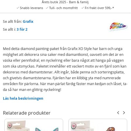
Årets butik 2025 - Barn & familj
Snabb leverans
Tull- och momsfritt
Fri frakt över 599,-*
Se allt från:
Grafix
Se allt i:
3 för 2
Med detta diamond painting-paket från Grafix XO Style har barn och unga
möjlighet att dekorera sina saker med diamantkonst, oavsett om det är en
väska eller pennfodral, en nyckelring eller bara något att hänga på väggen
som ska utsmyckas. Paketet innehåller ett vackert motiv av en fjäril som kan
dekoreras med diamantstenar. Allt ingår, både penna och sorteringsplatta,
och givetvis diamantstenarna. Fjärilen har en klibbig yta med numrerade
områden för pärlorna. När man pärlat färdig fäster man kedjan och låset, ta-
da så har man en glittrig nyckelring!
Detta pysselpaket kombinerar glädjen och lugnet med att pärla med
Läs hela beskrivningen
diamanter samtidigt som du får ett fantastiskt resultat som kan användas för
att dekorera med lite extra glam i vardagen.
Relaterade produkter
Innehåller:
Motiv av en fjäril med häftande yta