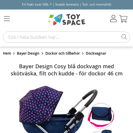
Fri frakt över 599,-* | Snabb leverans | Tull- och momsfritt
Varu
Hem
Bayer Design
Dockor och tillbehör
Dockvagnar
Bayer Design Cosy blå dockvagn med
skötväska, filt och kudde - för dockor 46 cm