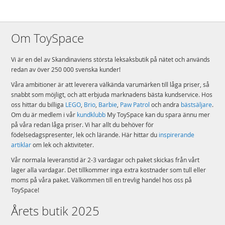
Om ToySpace
Vi är en del av Skandinaviens största leksaksbutik på nätet och används
redan av över 250 000 svenska kunder!
Våra ambitioner är att leverera välkända varumärken till låga priser, så
snabbt som möjligt, och att erbjuda marknadens bästa kundservice. Hos
oss hittar du billiga
LEGO
,
Brio
,
Barbie
,
Paw Patrol
och andra
bästsäljare
.
Om du är medlem i vår
kundklubb
My ToySpace kan du spara ännu mer
på våra redan låga priser. Vi har allt du behöver för
födelsedagspresenter, lek och lärande. Här hittar du
inspirerande
artiklar
om lek och aktiviteter.
Vår normala leveranstid är 2-3 vardagar och paket skickas från vårt
lager alla vardagar. Det tillkommer inga extra kostnader som tull eller
moms på våra paket. Välkommen till en trevlig handel hos oss på
ToySpace!
Årets butik 2025