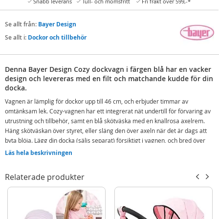
Snabb leverans
Tull- och momsfritt
Fri frakt över 599,-*
Se allt från:
Bayer Design
Se allt i:
Dockor och tillbehör
Denna Bayer Design Cozy dockvagn i färgen blå har en vacker
design och levereras med en filt och matchande kudde för din
docka.
Vagnen är lämplig för dockor upp till 46 cm, och erbjuder timmar av
omtänksam lek. Cozy-vagnen har ett integrerat nät undertill för förvaring av
utrustning och tillbehör, samt en blå skötväska med en knallrosa axelrem.
Häng skötväskan över styret, eller släng den över axeln när det är dags att
byta blöja. Lägg din docka (säljs separat) försiktigt i vagnen, och bred över
den fina filten med enhörningsmotiv. Suffletten ger din docka en varm plats
Läs hela beskrivningen
att sova, skyddad från sol och vind. De stora hjulen gör att vagnen även
lämpar sig för mer ojämn terräng och dockvagnen fälls lätt ihop för transport
Relaterade produkter
och förvaring.
Passar för dockor upp till 46 cm
Med integrerat nät under dockvagnen
Kan vikas för transport och förvaring