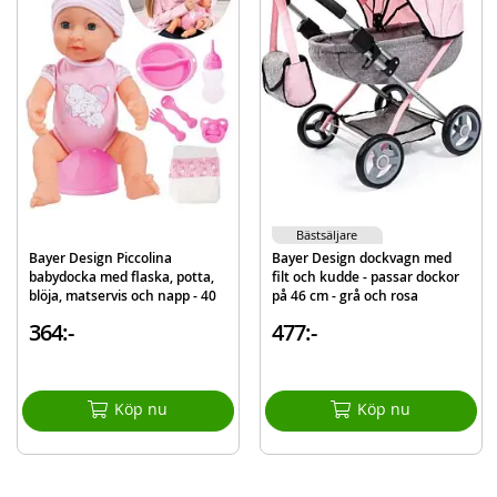
Innehåller:
Bayer Design Cosy dockvagn
Skötväska
Täcke
Kudde
Detaljer:
Mått: 59 x 38,5 x 58 cm
Bästsäljare
Handtagets höjd: 58 cm
Bayer Design Piccolina
Bayer Design dockvagn med
babydocka med flaska, potta,
filt och kudde - passar dockor
Ålder: från 3 år
blöja, matservis och napp - 40
på 46 cm - grå och rosa
cm
Mer
364:-
477:-
Modell
12754AA
information
EAN
4003336127546
Köp nu
Köp nu
Varumärke
Bayer Design