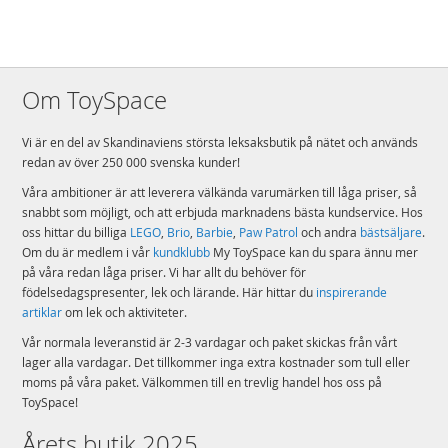
Om ToySpace
Vi är en del av Skandinaviens största leksaksbutik på nätet och används
redan av över 250 000 svenska kunder!
Våra ambitioner är att leverera välkända varumärken till låga priser, så
snabbt som möjligt, och att erbjuda marknadens bästa kundservice. Hos
oss hittar du billiga
LEGO
,
Brio
,
Barbie
,
Paw Patrol
och andra
bästsäljare
.
Om du är medlem i vår
kundklubb
My ToySpace kan du spara ännu mer
på våra redan låga priser. Vi har allt du behöver för
födelsedagspresenter, lek och lärande. Här hittar du
inspirerande
artiklar
om lek och aktiviteter.
Vår normala leveranstid är 2-3 vardagar och paket skickas från vårt
lager alla vardagar. Det tillkommer inga extra kostnader som tull eller
moms på våra paket. Välkommen till en trevlig handel hos oss på
ToySpace!
Årets butik 2025