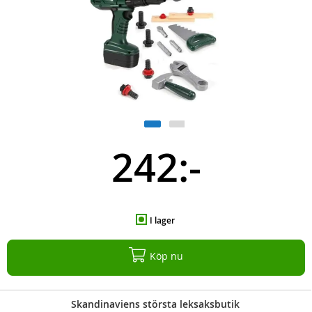
242:-
I lager
Köp nu
Skandinaviens största leksaksbutik