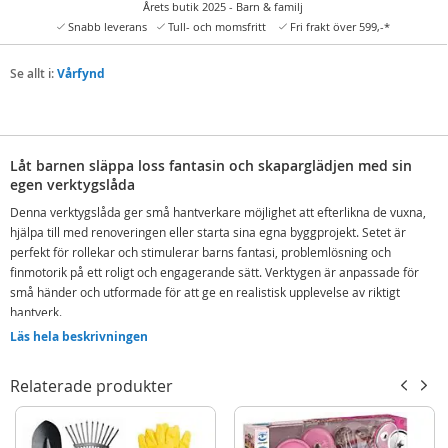
Årets butik 2025 - Barn & familj
Snabb leverans
Tull- och momsfritt
Fri frakt över 599,-*
Se allt i:
Vårfynd
Låt barnen släppa loss fantasin och skaparglädjen med sin
egen verktygslåda
Denna verktygslåda ger små hantverkare möjlighet att efterlikna de vuxna,
hjälpa till med renoveringen eller starta sina egna byggprojekt. Setet är
perfekt för rollekar och stimulerar barns fantasi, problemlösning och
finmotorik på ett roligt och engagerande sätt. Verktygen är anpassade för
små händer och utformade för att ge en realistisk upplevelse av riktigt
hantverk.
Läs hela beskrivningen
Verktygslådan är lätt att bära med sig till nästa projekt och innehåller allt
som behövs för timmar av kreativ lek. Den batteridrivna borren ger liv åt
leken, medan såg, hammare och skiftnyckel inspirerar till byggande,
Relaterade produkter
reparation och konstruktion. Ett perfekt set för barn som gillar att bygga,
skruva och utforska hur saker fungerar.