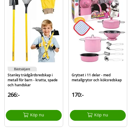
Innehåll:
Verktygslåda
Såg
Borr
Skiftnyckel
Muttrar och bultar
Hammare
Andra tillbehör
Detaljer:
Bästsäljare
Mått: 45 cm lång
Stanley trädgårdsredskap i
Grytset i 11 delar - med
metall för barn - kratta, spade
metallgrytor och köksredskap
Batteribehov: 2 x AA-batterier (ingår ej)
och handskar
Rek. ålder. från 3 år
266:-
170:-
Mer
Modell
871602
information
EAN
7040698716022
Köp nu
Köp nu