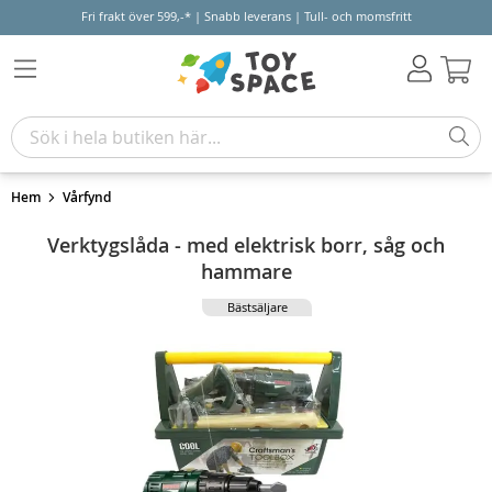
Fri frakt över 599,-* | Snabb leverans | Tull- och momsfritt
Varu
Hem
Vårfynd
Verktygslåda - med elektrisk borr, såg och
hammare
Bästsäljare