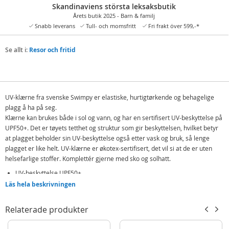
Skandinaviens största leksaksbutik
Årets butik 2025 - Barn & familj
Snabb leverans
Tull- och momsfritt
Fri frakt över 599,-*
Se allt i:
Resor och fritid
UV-klærne fra svenske Swimpy er elastiske, hurtigtørkende og behagelige
plagg å ha på seg.
Klærne kan brukes både i sol og vann, og har en sertifisert UV-beskyttelse på
UPF50+. Det er tøyets tetthet og struktur som gir beskyttelsen, hvilket betyr
at plagget beholder sin UV-beskyttelse også etter vask og bruk, så lenge
plagget er like helt. UV-klærne er økotex-sertifisert, det vil si at de er uten
helsefarlige stoffer. Komplettér gjerne med sko og solhatt.
UV-beskyttelse UPF50+
Läs hela beskrivningen
Elastisk
Hurtigtørkende
Relaterade produkter
Økotex-sertifisert
Glidelås bak