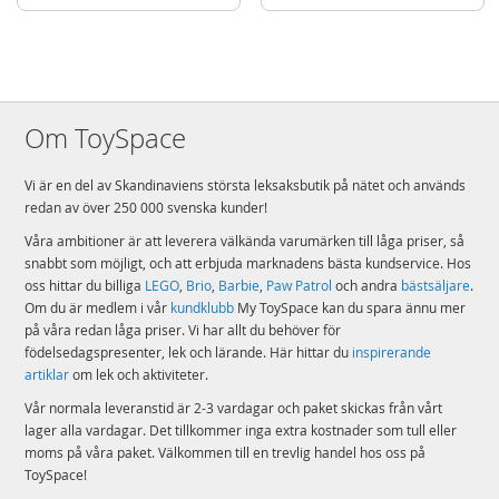
Om ToySpace
Vi är en del av Skandinaviens största leksaksbutik på nätet och används
redan av över 250 000 svenska kunder!
Våra ambitioner är att leverera välkända varumärken till låga priser, så
snabbt som möjligt, och att erbjuda marknadens bästa kundservice. Hos
oss hittar du billiga
LEGO
,
Brio
,
Barbie
,
Paw Patrol
och andra
bästsäljare
.
Om du är medlem i vår
kundklubb
My ToySpace kan du spara ännu mer
på våra redan låga priser. Vi har allt du behöver för
födelsedagspresenter, lek och lärande. Här hittar du
inspirerande
artiklar
om lek och aktiviteter.
Vår normala leveranstid är 2-3 vardagar och paket skickas från vårt
lager alla vardagar. Det tillkommer inga extra kostnader som tull eller
moms på våra paket. Välkommen till en trevlig handel hos oss på
ToySpace!