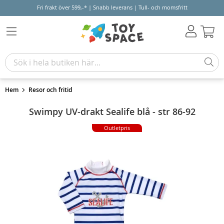
Fri frakt över 599,-* | Snabb leverans | Tull- och momsfritt
Varu
Hem
Resor och fritid
Swimpy UV-drakt Sealife blå - str 86-92
Outletpris