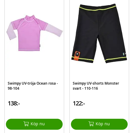
Skyll tøyet i rent vann etter bruk i saltvann eller basseng, så beholder
tøyet egenskapene lenger
Mer
Modell
34-SL6001B
information
EAN
7394437346743
Swimpy UV-tröja Ocean rosa -
Swimpy UV-shorts Monster
98-104
svart - 110-116
138:-
122:-
Köp nu
Köp nu