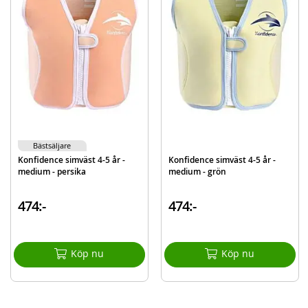
Skölj plagget i rent vatten efter användning i saltvatten eller pool, så
behåller plagget sina egenskaper längre
Innehåller:
Swimpy UV-dräkt Ocean - rosa
Detaljer:
Storlek: 62-68
Mer
Modell
34-OC5999P
information
Bästsäljare
EAN
7394437349478
Konfidence simväst 4-5 år -
Konfidence simväst 4-5 år -
medium - persika
medium - grön
474:-
474:-
Köp nu
Köp nu