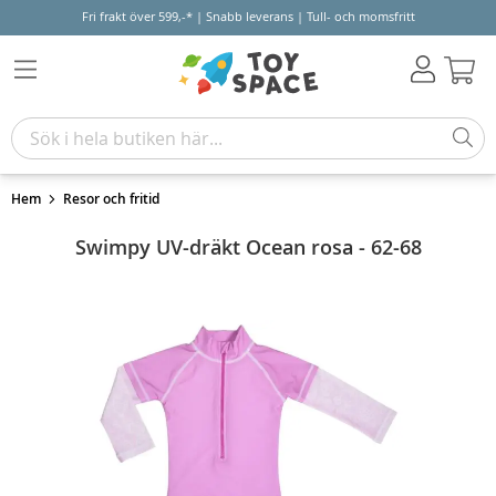
Fri frakt över 599,-* | Snabb leverans | Tull- och momsfritt
Varu
Hem
Resor och fritid
Swimpy UV-dräkt Ocean rosa - 62-68