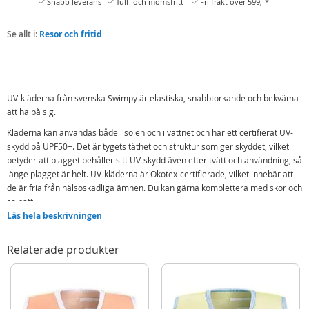
Snabb leverans
Tull- och momsfritt
Fri frakt över 599,-*
Se allt i:
Resor och fritid
UV-kläderna från svenska Swimpy är elastiska, snabbtorkande och bekväma
att ha på sig.
Kläderna kan användas både i solen och i vattnet och har ett certifierat UV-
skydd på UPF50+. Det är tygets täthet och struktur som ger skyddet, vilket
betyder att plagget behåller sitt UV-skydd även efter tvätt och användning, så
länge plagget är helt. UV-kläderna är Ökotex-certifierade, vilket innebär att
de är fria från hälsoskadliga ämnen. Du kan gärna komplettera med skor och
solhatt.
Läs hela beskrivningen
UV-skydd UPF50+
Elastiska
Relaterade produkter
Snabbtorkande
Ökotex-certifierade
Dragkedja