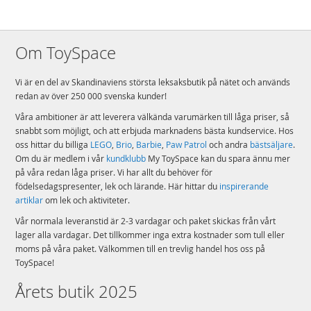
Om ToySpace
Vi är en del av Skandinaviens största leksaksbutik på nätet och används
redan av över 250 000 svenska kunder!
Våra ambitioner är att leverera välkända varumärken till låga priser, så
snabbt som möjligt, och att erbjuda marknadens bästa kundservice. Hos
oss hittar du billiga
LEGO
,
Brio
,
Barbie
,
Paw Patrol
och andra
bästsäljare
.
Om du är medlem i vår
kundklubb
My ToySpace kan du spara ännu mer
på våra redan låga priser. Vi har allt du behöver för
födelsedagspresenter, lek och lärande. Här hittar du
inspirerande
artiklar
om lek och aktiviteter.
Vår normala leveranstid är 2-3 vardagar och paket skickas från vårt
lager alla vardagar. Det tillkommer inga extra kostnader som tull eller
moms på våra paket. Välkommen till en trevlig handel hos oss på
ToySpace!
Årets butik 2025