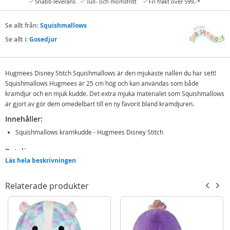
Snabb leverans
Tull- och momsfritt
Fri frakt över 599,-*
Se allt från:
Squishmallows
Se allt i:
Gosedjur
Hugmees Disney Stitch Squishmallows är den mjukaste nallen du har sett!
Squishmallows Hugmees är 25 cm hög och kan användas som både
kramdjur och en mjuk kudde. Det extra mjuka materialet som Squishmallows
är gjort av gör dem omedelbart till en ny favorit bland kramdjuren.
Innehåller:
Squishmallows kramkudde - Hugmees Disney Stitch
Detaljer:
Läs hela beskrivningen
Mått: 25 cm (H)
Ålder: från 3 år
Relaterade produkter
Mer
Modell
259075
information
EAN
0191726914853