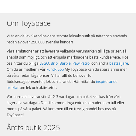
Om ToySpace
Vi är en del av Skandinaviens största leksaksbutik på nätet och används
redan av över 250 000 svenska kunder!
Våra ambitioner är att leverera välkända varumärken till låga priser, så
snabbt som möjligt, och att erbjuda marknadens bästa kundservice. Hos
oss hittar du billiga
LEGO
,
Brio
,
Barbie
,
Paw Patrol
och andra
bästsäljare
.
Om du är medlem i vår
kundklubb
My ToySpace kan du spara ännu mer
på våra redan låga priser. Vi har allt du behöver för
födelsedagspresenter, lek och lärande. Här hittar du
inspirerande
artiklar
om lek och aktiviteter.
Vår normala leveranstid är 2-3 vardagar och paket skickas från vårt
lager alla vardagar. Det tillkommer inga extra kostnader som tull eller
moms på våra paket. Välkommen till en trevlig handel hos oss på
ToySpace!
Årets butik 2025