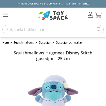
Fri frakt över 599,-* | Snabb leverans | Tull- och momsfritt
Varu
Hem
Squishmallows
Gosedjur
Gosedjur och nallar
Squishmallows Hugmees Disney Stitch
gosedjur - 25 cm