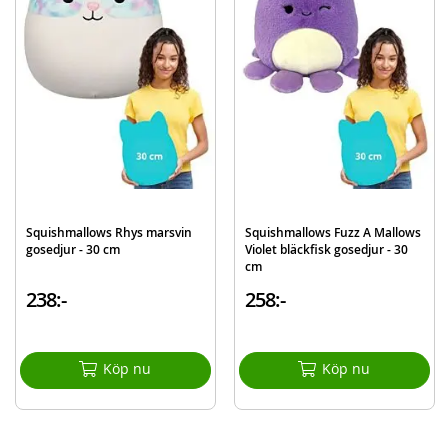
Varumärke
Squishmallows
Squishmallows Rhys marsvin
Squishmallows Fuzz A Mallows
gosedjur - 30 cm
Violet bläckfisk gosedjur - 30
cm
238:-
258:-
Köp nu
Köp nu