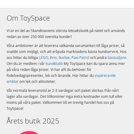
Om ToySpace
Vi är en del av Skandinaviens största leksaksbutik på nätet och används
redan av över 250 000 svenska kunder!
Våra ambitioner är att leverera välkända varumärken till låga priser, så
snabbt som möjligt, och att erbjuda marknadens bästa kundservice. Hos
oss hittar du billiga
LEGO
,
Brio
,
Barbie
,
Paw Patrol
och andra
bästsäljare
.
Om du är medlem i vår
kundklubb
My ToySpace kan du spara ännu mer
på våra redan låga priser. Vi har allt du behöver för
födelsedagspresenter, lek och lärande. Här hittar du
inspirerande
artiklar
om lek och aktiviteter.
Vår normala leveranstid är 2-3 vardagar och paket skickas från vårt
lager alla vardagar. Det tillkommer inga extra kostnader som tull eller
moms på våra paket. Välkommen till en trevlig handel hos oss på
ToySpace!
Årets butik 2025