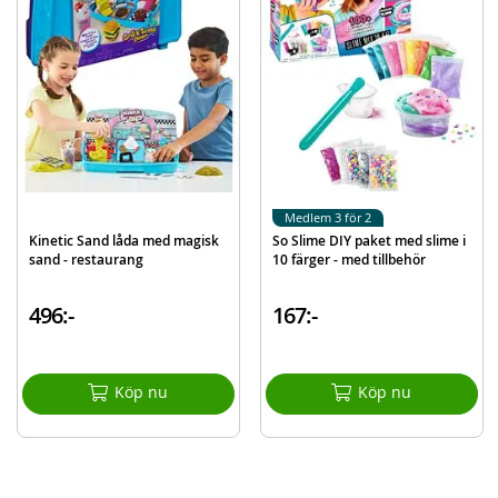
Mer
Modell
217
information
EAN
3555801360343
Varumärke
So Slime
Medlem 3 för 2
Kinetic Sand låda med magisk
So Slime DIY paket med slime i
sand - restaurang
10 färger - med tillbehör
496:-
167:-
Köp nu
Köp nu