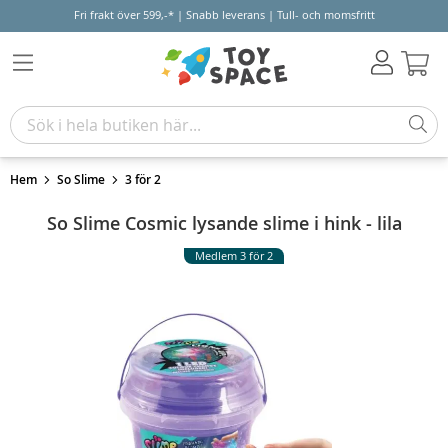
Fri frakt över 599,-* | Snabb leverans | Tull- och momsfritt
Varu
Hem
So Slime
3 för 2
So Slime Cosmic lysande slime i hink - lila
Medlem 3 för 2