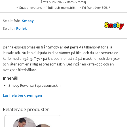
Årets butik 2025 - Barn & familj
Snabb leverans
Tull- och momsfritt
Fri frakt över 599,-*
Se allt från:
Smoby
Se allt i:
Rollek
Denna espressomaskin från Smoby är det perfekta tillbehöret för alla
leksakskök. Nu kan du bjuda in dina vänner på fika, och du kan servera de
kaffe med en gång. Tryck på knappen för att slå på maskinen och den lyser
och låter som en riktig espressomaskin. Det ingår en kaffekopp och en
avtagbar filterhållare.
Innehåll:
Smoby Rowenta Espressomaskin
Kaffekopp
Läs hela beskrivningen
Avtagbar filterhållare
Med ljud och ljus
Relaterade produkter
Detaljer:
Mått: 11 x 13 x 17,5 cm