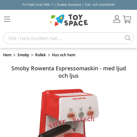
Fri frakt över 599,-* | Snabb leverans | Tull- och momsfritt
Varu
Hem
Smoby
Rollek
Hus och hem
Smoby Rowenta Espressomaskin - med ljud
och ljus