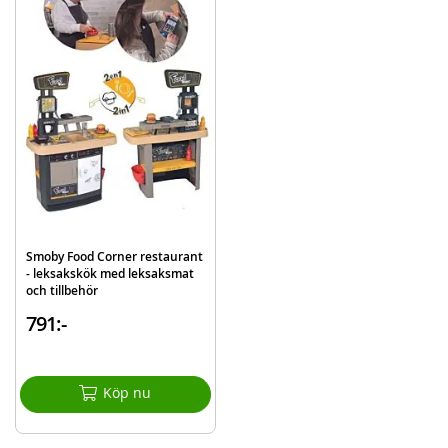
Batteribehov: 2 x LR6 batterier (ingår ej)
Rek. ålder: från 3 år
Mer
Modell
310546
information
EAN
3032163105466
Varumärke
Smoby
Smoby Food Corner restaurant
- leksakskök med leksaksmat
och tillbehör
791:-
Köp nu