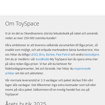
Om ToySpace
Vi är en del av Skandinaviens största leksaksbutik på nätet och används
redan av över 250 000 svenska kunder!
Våra ambitioner är att leverera välkända varumärken till låga priser, så
snabbt som möjligt, och att erbjuda marknadens bästa kundservice. Hos
oss hittar du billiga
LEGO
,
Brio
,
Barbie
,
Paw Patrol
och andra
bästsäljare
.
Om du är medlem i vår
kundklubb
My ToySpace kan du spara ännu mer
på våra redan låga priser. Vi har allt du behöver för
födelsedagspresenter, lek och lärande. Här hittar du
inspirerande
artiklar
om lek och aktiviteter.
Vår normala leveranstid är 2-3 vardagar och paket skickas från vårt
lager alla vardagar. Det tillkommer inga extra kostnader som tull eller
moms på våra paket. Välkommen till en trevlig handel hos oss på
ToySpace!
Årets butik 2025