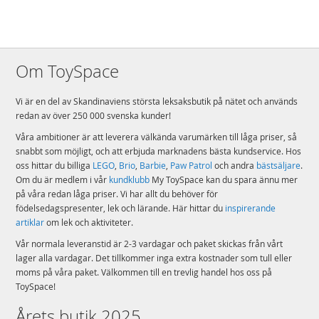
Om ToySpace
Vi är en del av Skandinaviens största leksaksbutik på nätet och används
redan av över 250 000 svenska kunder!
Våra ambitioner är att leverera välkända varumärken till låga priser, så
snabbt som möjligt, och att erbjuda marknadens bästa kundservice. Hos
oss hittar du billiga
LEGO
,
Brio
,
Barbie
,
Paw Patrol
och andra
bästsäljare
.
Om du är medlem i vår
kundklubb
My ToySpace kan du spara ännu mer
på våra redan låga priser. Vi har allt du behöver för
födelsedagspresenter, lek och lärande. Här hittar du
inspirerande
artiklar
om lek och aktiviteter.
Vår normala leveranstid är 2-3 vardagar och paket skickas från vårt
lager alla vardagar. Det tillkommer inga extra kostnader som tull eller
moms på våra paket. Välkommen till en trevlig handel hos oss på
ToySpace!
Årets butik 2025