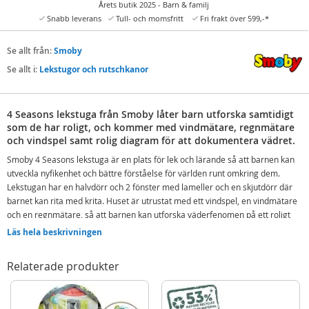
Årets butik 2025 - Barn & familj
Snabb leverans
Tull- och momsfritt
Fri frakt över 599,-*
Se allt från:
Smoby
Se allt i:
Lekstugor och rutschkanor
4 Seasons lekstuga från Smoby låter barn utforska samtidigt
som de har roligt, och kommer med vindmätare, regnmätare
och vindspel samt rolig diagram för att dokumentera vädret.
Smoby 4 Seasons lekstuga är en plats för lek och lärande så att barnen kan
utveckla nyfikenhet och bättre förståelse för världen runt omkring dem.
Lekstugan har en halvdörr och 2 fönster med lameller och en skjutdörr där
barnet kan rita med krita. Huset är utrustat med ett vindspel, en vindmätare
och en regnmätare, så att barnen kan utforska väderfenomen på ett roligt
sätt. Åt vilket håll blåser vinden? Hur mycket regn har det varit? Efter att ha
Läs hela beskrivningen
observerat lite kan barnen dokumentera sina fynd på den roliga tavlan
inklusive genom att vända eller flytta skivorna upp eller ner för att visa
Relaterade produkter
säsong, temperatur, regnnivå och dagens väder. Smoby lekstuga är gjord för
att hålla länge, med en stabil struktur i UV-behandlade material som tål det
mesta av väder och vind.