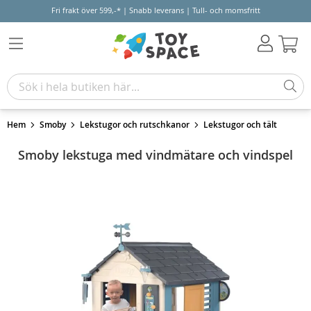
Fri frakt över 599,-* | Snabb leverans | Tull- och momsfritt
Varu
Hem
Smoby
Lekstugor och rutschkanor
Lekstugor och tält
Smoby lekstuga med vindmätare och vindspel