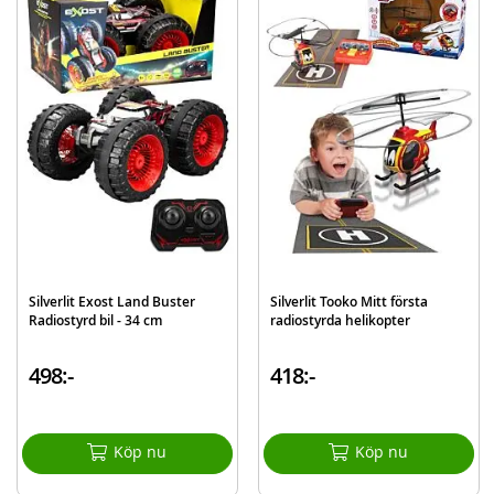
Innehåller:
Silverlit RC Exost Pixie radiostyrd bil
Fjärrkontroll
Detaljer:
Mått: 30 x 13 x 17 cm
Batteribehov: 8 x AA (ingår)
Ålder: från 5 år
Mer
Modell
20227
information
EAN
4891813202271
Silverlit Exost Land Buster
Silverlit Tooko Mitt första
Radiostyrd bil - 34 cm
radiostyrda helikopter
Varumärke
Silverlit
498:-
418:-
Köp nu
Köp nu