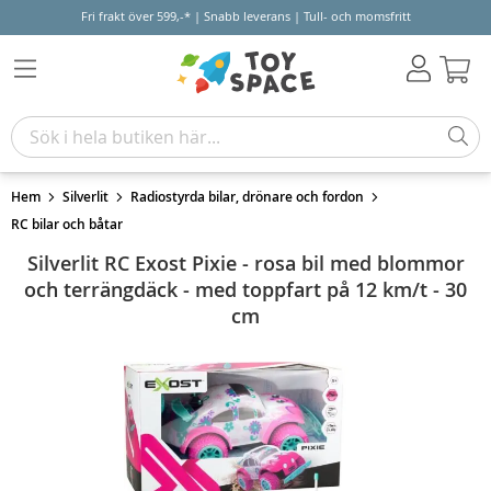
Fri frakt över 599,-* | Snabb leverans | Tull- och momsfritt
Varu
Hem
Silverlit
Radiostyrda bilar, drönare och fordon
RC bilar och båtar
Silverlit RC Exost Pixie - rosa bil med blommor
och terrängdäck - med toppfart på 12 km/t - 30
cm