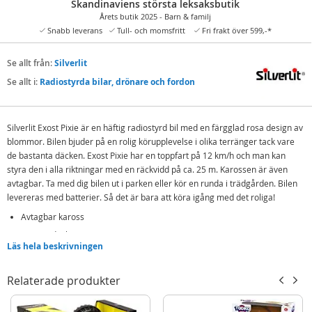
Skandinaviens största leksaksbutik
Årets butik 2025 - Barn & familj
Snabb leverans
Tull- och momsfritt
Fri frakt över 599,-*
Se allt från:
Silverlit
Se allt i:
Radiostyrda bilar, drönare och fordon
Silverlit Exost Pixie är en häftig radiostyrd bil med en färgglad rosa design av
blommor. Bilen bjuder på en rolig körupplevelse i olika terränger tack vare
de bastanta däcken. Exost Pixie har en toppfart på 12 km/h och man kan
styra den i alla riktningar med en räckvidd på ca. 25 m. Karossen är även
avtagbar. Ta med dig bilen ut i parken eller kör en runda i trädgården. Bilen
levereras med batterier. Så det är bara att köra igång med det roliga!
Avtagbar kaross
Terrängdäck
Läs hela beskrivningen
Körtid: ca. 45 min
Räckvidd: 25 m
Relaterade produkter
Toppfart: 12 km/t