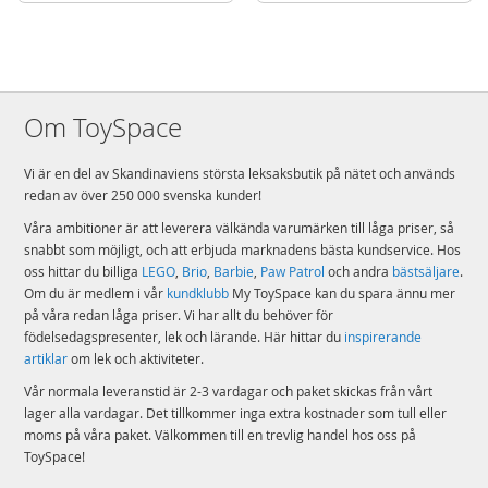
Om ToySpace
Vi är en del av Skandinaviens största leksaksbutik på nätet och används
redan av över 250 000 svenska kunder!
Våra ambitioner är att leverera välkända varumärken till låga priser, så
snabbt som möjligt, och att erbjuda marknadens bästa kundservice. Hos
oss hittar du billiga
LEGO
,
Brio
,
Barbie
,
Paw Patrol
och andra
bästsäljare
.
Om du är medlem i vår
kundklubb
My ToySpace kan du spara ännu mer
på våra redan låga priser. Vi har allt du behöver för
födelsedagspresenter, lek och lärande. Här hittar du
inspirerande
artiklar
om lek och aktiviteter.
Vår normala leveranstid är 2-3 vardagar och paket skickas från vårt
lager alla vardagar. Det tillkommer inga extra kostnader som tull eller
moms på våra paket. Välkommen till en trevlig handel hos oss på
ToySpace!