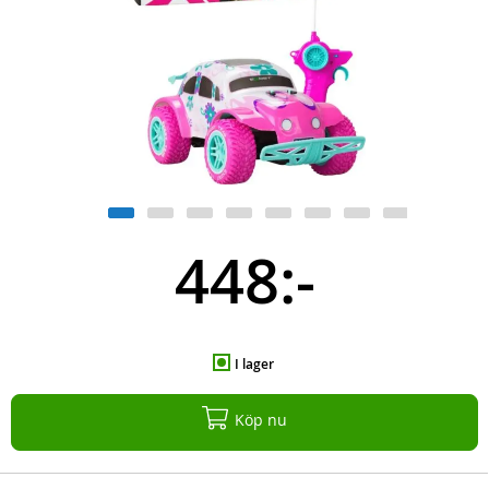
448:-
I lager
Köp nu