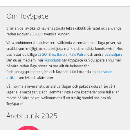
Om ToySpace
Vi är en del av Skandinaviens största leksaksbutik på nätet och används
redan av över 250 000 svenska kunder!
Våra ambitioner är att leverera välkända varumärken till låga priser, så
snabbt som möjligt, och att erbjuda marknadens bästa kundservice. Hos
oss hittar du billiga
LEGO
,
Brio
,
Barbie
,
Paw Patrol
och andra
bästsäljare
.
Om du är medlem i vår
kundklubb
My ToySpace kan du spara ännu mer
på våra redan låga priser. Vi har allt du behöver för
födelsedagspresenter, lek och lärande. Här hittar du
inspirerande
artiklar
om lek och aktiviteter.
Vår normala leveranstid är 2-3 vardagar och paket skickas från vårt
lager alla vardagar. Det tillkommer inga extra kostnader som tull eller
moms på våra paket. Välkommen till en trevlig handel hos oss på
ToySpace!
Årets butik 2025