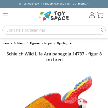
Fri frakt över 599,-* | Snabb leverans | Tull- och momsfritt
Varu
Hem
Schleich
Figurer och djur
Djurfigurer
Schleich Wild Life Ara papegoja 14737 - figur 8
cm bred