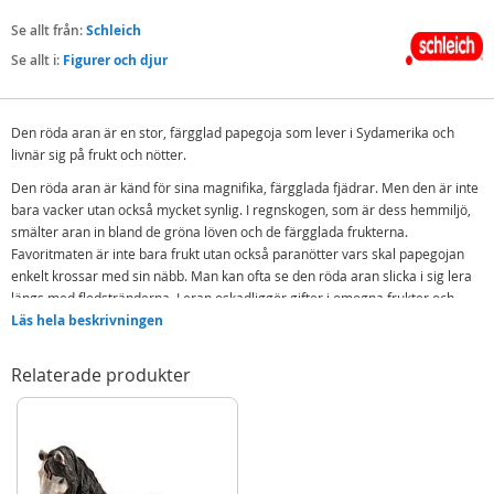
Se allt från:
Schleich
Se allt i:
Figurer och djur
Den röda aran är en stor, färgglad papegoja som lever i Sydamerika och
livnär sig på frukt och nötter.
Den röda aran är känd för sina magnifika, färgglada fjädrar. Men den är inte
bara vacker utan också mycket synlig. I regnskogen, som är dess hemmiljö,
smälter aran in bland de gröna löven och de färgglada frukterna.
Favoritmaten är inte bara frukt utan också paranötter vars skal papegojan
enkelt krossar med sin näbb. Man kan ofta se den röda aran slicka i sig lera
längs med flodstränderna. Leran oskadliggör gifter i omogna frukter och
hjälper aran att förebygga magsmärtor.
Läs hela beskrivningen
Roliga fakta
Relaterade produkter
Den röda aran är en av de största arorna. Det är bara hyacintaran som
är större.
Vetenskapliga fakta
Vetenskapligt namn: Ara macao