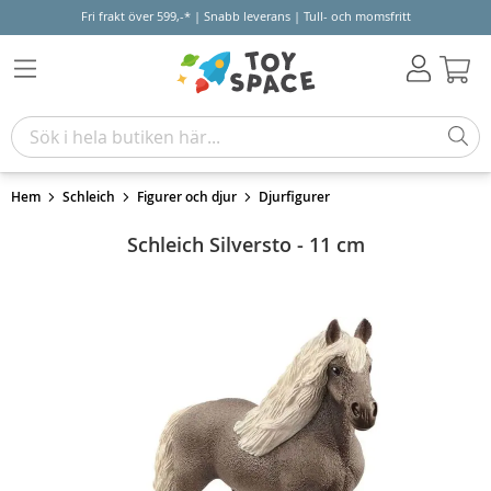
Fri frakt över 599,-* | Snabb leverans | Tull- och momsfritt
Varu
Hem
Schleich
Figurer och djur
Djurfigurer
Schleich Silversto - 11 cm