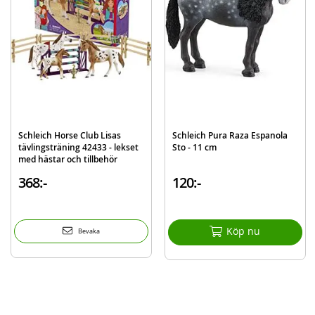
Innehåll:
1 x Silver Dapple häst
Detaljer:
Mått: 14,4 x 3,6 x 10,9 cm (LxBxH)
Rek.ålder: från 3 år
Mer
Modell
13914
information
Schleich Horse Club Lisas
Schleich Pura Raza Espanola
EAN
4059433319841
tävlingsträning 42433 - lekset
Sto - 11 cm
med hästar och tillbehör
Varumärke
Schleich
368:-
120:-
Köp nu
Bevaka