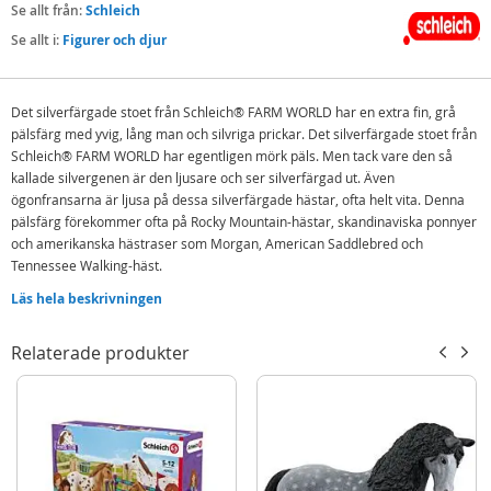
Se allt från:
Schleich
Se allt i:
Figurer och djur
Det silverfärgade stoet från Schleich® FARM WORLD har en extra fin, grå
pälsfärg med yvig, lång man och silvriga prickar. Det silverfärgade stoet från
Schleich® FARM WORLD har egentligen mörk päls. Men tack vare den så
kallade silvergenen är den ljusare och ser silverfärgad ut. Även
ögonfransarna är ljusa på dessa silverfärgade hästar, ofta helt vita. Denna
pälsfärg förekommer ofta på Rocky Mountain-hästar, skandinaviska ponnyer
och amerikanska hästraser som Morgan, American Saddlebred och
Tennessee Walking-häst.
Roliga fakta
Läs hela beskrivningen
Silverhästarna är ingen egen hästras. Det handlar bara om en färgavel.
Relaterade produkter
Vetenskapliga fakta
Vetenskapligt namn: Equus ferus caballus
Utbredning: Hela världen
Primär livsmiljö: Savann, Gräsmark