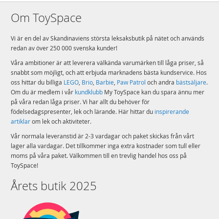
Om ToySpace
Vi är en del av Skandinaviens största leksaksbutik på nätet och används
redan av över 250 000 svenska kunder!
Våra ambitioner är att leverera välkända varumärken till låga priser, så
snabbt som möjligt, och att erbjuda marknadens bästa kundservice. Hos
oss hittar du billiga
LEGO
,
Brio
,
Barbie
,
Paw Patrol
och andra
bästsäljare
.
Om du är medlem i vår
kundklubb
My ToySpace kan du spara ännu mer
på våra redan låga priser. Vi har allt du behöver för
födelsedagspresenter, lek och lärande. Här hittar du
inspirerande
artiklar
om lek och aktiviteter.
Vår normala leveranstid är 2-3 vardagar och paket skickas från vårt
lager alla vardagar. Det tillkommer inga extra kostnader som tull eller
moms på våra paket. Välkommen till en trevlig handel hos oss på
ToySpace!
Årets butik 2025