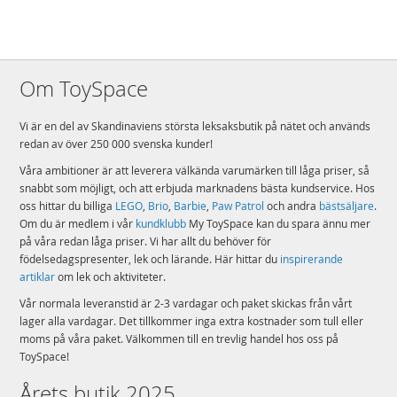
EAN
4055744030635
Varumärke
Schleich
Om ToySpace
Vi är en del av Skandinaviens största leksaksbutik på nätet och används
redan av över 250 000 svenska kunder!
Våra ambitioner är att leverera välkända varumärken till låga priser, så
snabbt som möjligt, och att erbjuda marknadens bästa kundservice. Hos
oss hittar du billiga
LEGO
,
Brio
,
Barbie
,
Paw Patrol
och andra
bästsäljare
.
Om du är medlem i vår
kundklubb
My ToySpace kan du spara ännu mer
på våra redan låga priser. Vi har allt du behöver för
födelsedagspresenter, lek och lärande. Här hittar du
inspirerande
artiklar
om lek och aktiviteter.
Vår normala leveranstid är 2-3 vardagar och paket skickas från vårt
lager alla vardagar. Det tillkommer inga extra kostnader som tull eller
moms på våra paket. Välkommen till en trevlig handel hos oss på
ToySpace!
Årets butik 2025