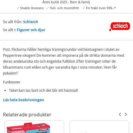
Årets butik 2025 - Barn & familj
Snabb leverans
Tull- och momsfritt
Fri frakt över 599,-*
Se allt från:
Schleich
Se allt i:
Figurer och djur
Psst. Flickorna håller hemliga träningsrundor vid hästvagnen i slutet av
Peppertree-skogen! De kommer att imponera på de strikta domarna med
deras andalusiska sto och engelska fullblod. Efter träningen sitter de
tillsammans runt elden och ger varandra tips i sista minuten. Vem får
pokalen?
Funktioner
Taket kan tas bort och det blir ett häststall
Många delar är funktionella, till exempel utfällbara vardagsrum, rörliga
Läs hela beskrivningen
fönster och dörrar, lutningsbart parasoll och kuddar av verkligt tyg
Hemliga rum fungerar som gömställen
Relaterade produkter
Staketet har flera möjligheter för expansion och kan kombineras med en
ridskola och häststall.