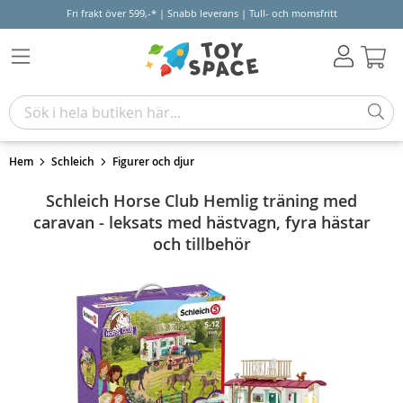
Fri frakt över 599,-* | Snabb leverans | Tull- och momsfritt
Varu
Hem
Schleich
Figurer och djur
Schleich Horse Club Hemlig träning med
caravan - leksats med hästvagn, fyra hästar
och tillbehör