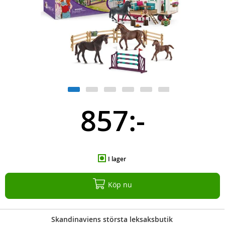
857:-
I lager
Köp nu
Skandinaviens största leksaksbutik