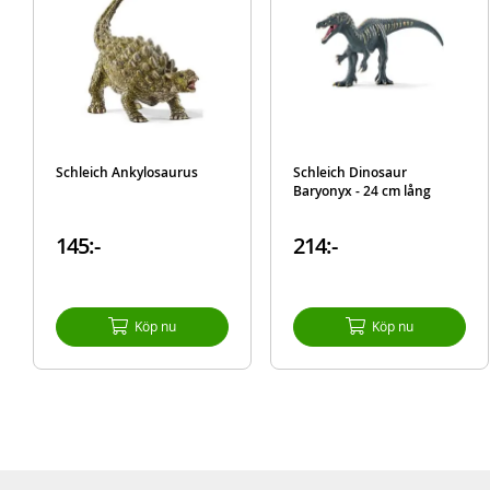
Schleich Ankylosaurus
Schleich Dinosaur
Baryonyx - 24 cm lång
145:-
214:-
Köp nu
Köp nu