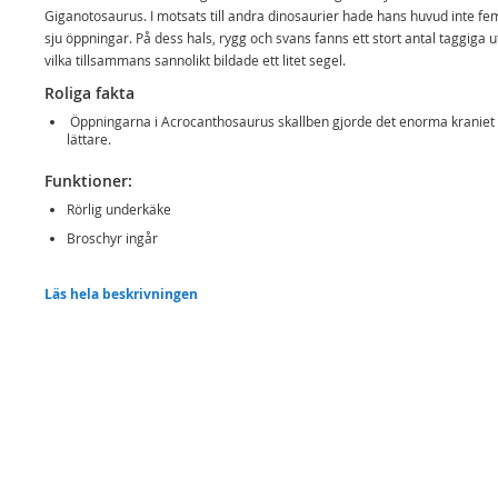
Giganotosaurus. I motsats till andra dinosaurier hade hans huvud inte fe
sju öppningar. På dess hals, rygg och svans fanns ett stort antal taggiga u
vilka tillsammans sannolikt bildade ett litet segel.
Roliga fakta
Öppningarna i Acrocanthosaurus skallben gjorde det enorma kraniet
lättare.
Funktioner:
Rörlig underkäke
Broschyr ingår
Vetenskapliga fakta
Läs hela beskrivningen
Vetenskapligt nan: Acrocanthosaurus
Utdöd
Innehåller:
Schleich Dinosaur Acrocanthosaurus
Detaljer:
Mått: 22,4 x 12 x 13,9 cm (B x D x H)