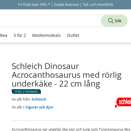
Fri frakt över 599,-* | Snabb leverans | Tull- och momsfritt
Sök
 Rea
3 för 2
Medlemsdeals
Outlet
Schleich Dinosaur
Acrocanthosaurus med rörlig
underkäke - 22 cm lång
3 för 2 Schleich
Se allt från:
Schleich
Se allt i:
Figurer och djur
Acrocanthosaurus var ungefär lika stor och tung som Tyrannosaurus Rex