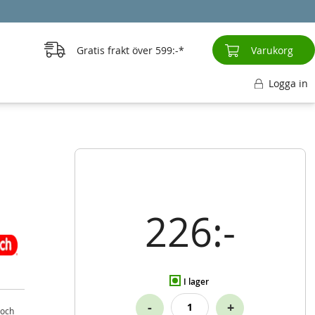
Gratis frakt över
599:-
Varukorg
Logga in
226:-
I lager
-
+
 och