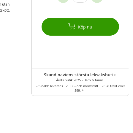
m utan
tskott,
Köp nu
Skandinaviens största leksaksbutik
Årets butik 2025 - Barn & familj
Snabb leverans
Tull- och momsfritt
Fri frakt över
599,-*