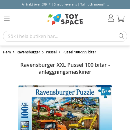
Fri frakt över 599,-* | Snabb leverans | Tull- och momsfritt
Varu
Hem
Ravensburger
Pussel
Pussel 100-999 bitar
Ravensburger XXL Pussel 100 bitar -
anläggningsmaskiner