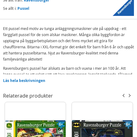
Se allt från:
Ravensburger
Se allt i:
Pussel
Ett pussel med motiv av tunga anläggningsmaskiner ute på uppdrag - ett
färgglatt pussel för de som älskar maskiner. Många olika byggfordon är
upptagna på byggarbetsplatsen och det finns mycket att göra för
chaufförerna. Bitarna i XXL-format gör det enkelt för barn från 6 år och uppåt
att hantera pusselbitarna. Njut av Ravensburger-kvalitet med denna
familjevänliga aktivitet!
Ravensburgers pussel har älskats av barn och vuxna i mer än 100 år. Att
lägga pussel är ett roligt sätt att lära igenkänning, logiskt tänkande, tålamod
och öga-hand-koordination på, samtidigt som rätt pussel och svårighetsgrad
Läs hela beskrivningen
kan stärka självbilden och korttidsminnet. Pussla är roligt och är en aktivitet
som kan göras på egen hand eller tillsammans med familj och vänner.
Relaterade produkter
Innehåller:
Ravensburger XXL Pussel 100 bitar - anläggningsmaskiner
Detaljer:
Mått färdigt: 49 x 36 cm
Antal bitar: 100