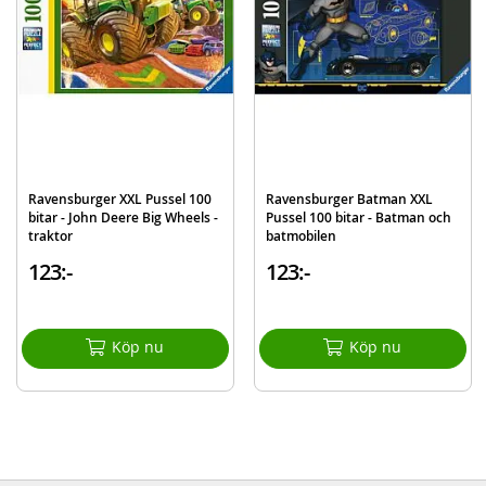
Ålder: från 6 år
Mer
Modell
129737
information
EAN
4005556129737
Varumärke
Ravensburger
Ravensburger XXL Pussel 100
Ravensburger Batman XXL
bitar - John Deere Big Wheels -
Pussel 100 bitar - Batman och
traktor
batmobilen
123:-
123:-
Köp nu
Köp nu