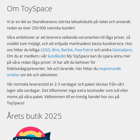
Om ToySpace
Vi är en del av Skandinaviens största leksaksbutik på nätet och används
redan av över 250 000 svenska kunder!
Våra ambitioner är att leverera välkända varumärken till låga priser, så
snabbt som möjligt, och att erbjuda marknadens bästa kundservice. Hos
oss hittar du billiga
LEGO
,
Brio
,
Barbie
,
Paw Patrol
och andra
bästsäljare
.
Om du är medlem i vår
kundklubb
My ToySpace kan du spara ännu mer
på våra redan låga priser. Vi har allt du behöver för
födelsedagspresenter, lek och lärande. Här hittar du
inspirerande
artiklar
om lek och aktiviteter.
Vår normala leveranstid är 2-3 vardagar och paket skickas från vårt
lager alla vardagar. Det tillkommer inga extra kostnader som tull eller
moms på våra paket. Välkommen till en trevlig handel hos oss på
ToySpace!
Årets butik 2025