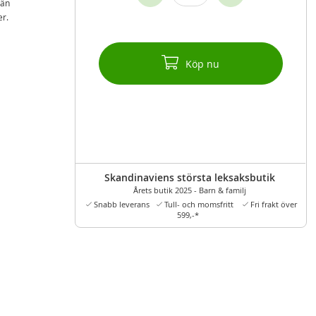
 än
er.
Köp nu
Skandinaviens största leksaksbutik
Årets butik 2025 - Barn & familj
Snabb leverans
Tull- och momsfritt
Fri frakt över
599,-*