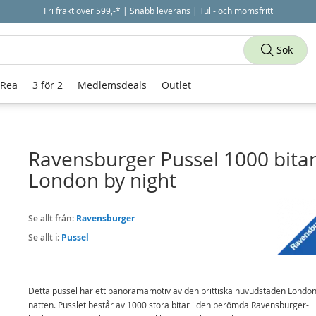
Fri frakt över 599,-* | Snabb leverans | Tull- och momsfritt
Sök
 Rea
3 för 2
Medlemsdeals
Outlet
Ravensburger Pussel 1000 bitar
London by night
Se allt från:
Ravensburger
Se allt i:
Pussel
Detta pussel har ett panoramamotiv av den brittiska huvudstaden Londo
natten. Pusslet består av 1000 stora bitar i den berömda Ravensburger-