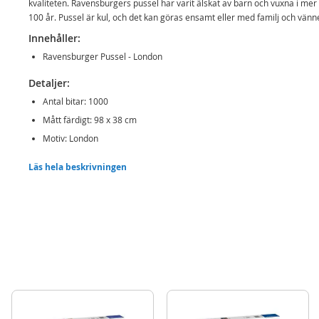
kvaliteten. Ravensburgers pussel har varit älskat av barn och vuxna i mer
100 år. Pussel är kul, och det kan göras ensamt eller med familj och vänn
Innehåller:
Ravensburger Pussel - London
Detaljer:
Antal bitar: 1000
Mått färdigt: 98 x 38 cm
Motiv: London
Mer
Läs hela beskrivningen
Modell
150649
information
EAN
4005556150649
Varumärke
Ravensburger