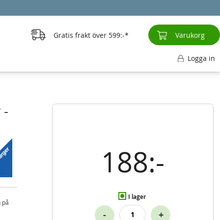
Gratis frakt över
599:-
Varukorg
Logga in
 -
188:-
I lager
n på
-
+