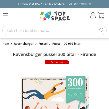
Fri frakt över 599,-* | Snabb leverans | Tull- och momsfritt
Varu
Hem
Ravensburger
Pussel
Pussel 100-999 bitar
Ravensburger pussel 300 bitar - Firande
Outletpris