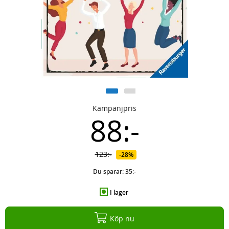
Kampanjpris
88:-
123:-
28%
Du sparar:
35:-
I lager
Köp nu