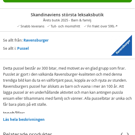
Skandinaviens största leksaksbutik
Årets butik 2025 - Barn & familj
Snabb leverans
Tull- och momsfritt
Fri frakt över 599,-*
Se allt från:
Ravensburger
Se allt i:
Pussel
Detta pussel består av 300 bitar, med motivet av en glad grupp som firar.
Pusslet är gjort i den välkända Ravensburger-kvaliteten och med denna
trendiga bild kan du ta en välförtjänt paus, koppla av och njuta av stunden.
Ravensburgers pussel har älskats av barn och vuxna i mer än 100 år. Att
lägga pussel är en underhållande aktivitet och man kan antingen pussla
ensam eller tillsammans med familj och vänner.
Alla pusselbitar är unika och
får bara plats på ett ställe.
Innehåller:
Läs hela beskrivningen
Ravensburger pussel med 300 bitar
Detaljer:
Relaterade produkter