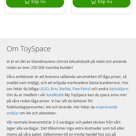
Köp nu
Köp nu
Om ToySpace
Vi är en del av Skandinaviens största leksaksbutik på nätet och används
redan av över 250 000 svenska kunder!
Våra ambitioner är att leverera välkända varumärken till låga priser, så
snabbt som möjligt, och att erbjuda marknadens bästa kundservice. Hos
oss hittar du billiga
LEGO
,
Brio
,
Barbie
,
Paw Patrol
och andra
bästsäljare
.
Om du är medlem i vår
kundklubb
My ToySpace kan du spara ännu mer
på våra redan låga priser. Vi har allt du behöver för
födelsedagspresenter, lek och lärande. Här hittar du
inspirerande
artiklar
om lek och aktiviteter.
Vår normala leveranstid är 2-3 vardagar och paket skickas från vårt
lager alla vardagar. Det tillkommer inga extra kostnader som tull eller
moms på våra paket. Välkommen till en trevlig handel hos oss på