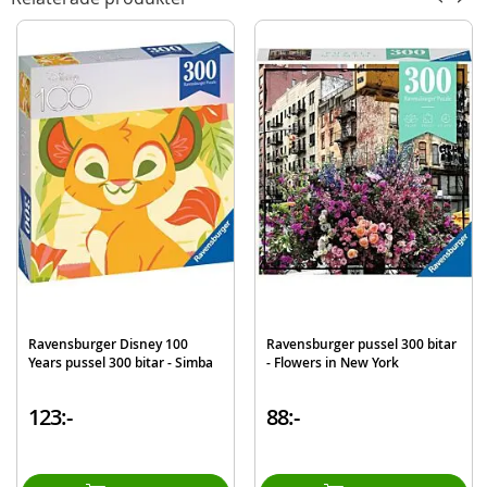
Mått: ca. 39 x 27 cm
Antal bitar: 300
Ålder: från 8 år
Mer
Modell
173716
information
EAN
4005556173716
Varumärke
Ravensburger
Ravensburger Disney 100
Ravensburger pussel 300 bitar
Years pussel 300 bitar - Simba
- Flowers in New York
123:-
88:-